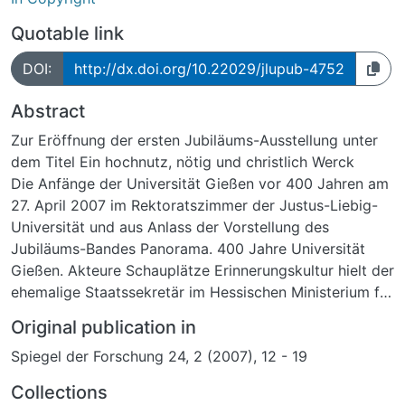
Quotable link
DOI:
http://dx.doi.org/10.22029/jlupub-4752
Abstract
Zur Eröffnung der ersten Jubiläums-Ausstellung unter
dem Titel Ein hochnutz, nötig und christlich Werck
Die Anfänge der Universität Gießen vor 400 Jahren am
27. April 2007 im Rektoratszimmer der Justus-Liebig-
Universität und aus Anlass der Vorstellung des
Jubiläums-Bandes Panorama. 400 Jahre Universität
Gießen. Akteure Schauplätze Erinnerungskultur hielt der
ehemalige Staatssekretär im Hessischen Ministerium für
Wissenschaft und Kunst und jetzige Präsident der von
Original publication in
Behring-Röntgen-Stiftung mit Sitz in Marburg, der
Spiegel der Forschung 24, 2 (2007), 12 - 19
Historiker Prof. Dr. Joachim-Felix Leonhard, im
Hauptgebäude der Universität Gießen die folgende
Collections
Ansprache.