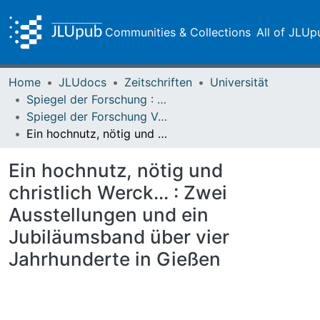
Communities & Collections
All of JLUp
Home
JLUdocs
Zeitschriften
Universität
Spiegel der Forschung : Wissenschaftsmagazin
Spiegel der Forschung Vol. 24 (2007) Heft 2
Ein hochnutz, nötig und christlich Werck... : Zwei Ausstellungen und ein Jubiläumsband über vier Jahrhunderte in Gießen
Ein hochnutz, nötig und
christlich Werck... : Zwei
Ausstellungen und ein
Jubiläumsband über vier
Jahrhunderte in Gießen