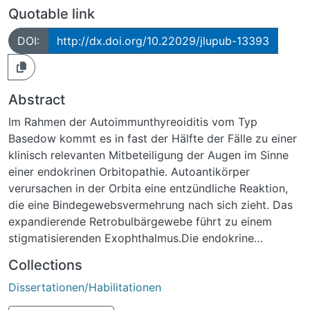
Quotable link
DOI:
http://dx.doi.org/10.22029/jlupub-13393
Abstract
Im Rahmen der Autoimmunthyreoiditis vom Typ
Basedow kommt es in fast der Hälfte der Fälle zu einer
klinisch relevanten Mitbeteiligung der Augen im Sinne
einer endokrinen Orbitopathie. Autoantikörper
verursachen in der Orbita eine entzündliche Reaktion,
die eine Bindegewebsvermehrung nach sich zieht. Das
expandierende Retrobulbärgewebe führt zu einem
stigmatisierenden Exophthalmus.Die endokrine
Ophthalmopathie kann mit konservativen
Collections
Therapieansätzen bestenfalls in ihrer Progression
Dissertationen/Habilitationen
gestoppt werden. Eine Reduktion des Exophthalmus ist
nach einer gewissen Zeit nicht mehr zu erwarten. Die