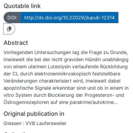
Quotable link
DOI:
http://dx.doi.org/10.22029/jlupub-12314
Abstract
Vorliegenden Untersuchungen lag die Frage zu Grunde,
inwieweit die bei der nicht graviden Hündin unabhängig
von einem uterinen Luteolysin verlaufende Rückbildung
der CL durch elektronenmikroskopisch feststellbare
Veränderungen charakterisiert wird, inwieweit dabei
apoptotische Signale erkennbar sind und ob in einem in
vitro System durch Blockierung der Progesteron- und
Östrogenrezeptoren auf eine parakrine/autokrine
Wirkung von Progesteron und Estradiol geschlossen
Original publication in
werden kann.
Giessen : VVB Laufersweiler
Für die transmissionselektronenmikroskopischen
Untersuchungen wurden von 19 Beagle-Hündinnen an