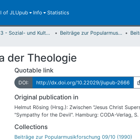
ll of JLUpub
Info
Statistics
FB 03 - Sozial- und Kulturwissenschaften
Beiträge zur Popularmusikforschung
 der Theologie
Quotable link
DOI:
http://dx.doi.org/10.22029/jlupub-2666
Original publication in
Helmut Rösing (Hrsg.): Zwischen "Jesus Christ Super
"Sympathy for the Devil". Hamburg: CODA-Verlag, S.
Collections
Beiträge zur Popularmusikforschung 09/10 (1990)