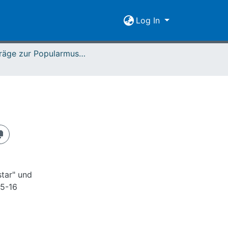
Log In
Beiträge zur Popularmusikforschung 09/10 (1990)
star" und
 5-16