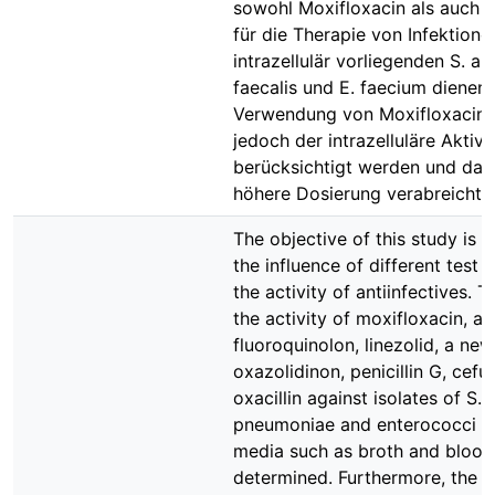
sowohl Moxifloxacin als auch L
für die Therapie von Infektione
intrazellulär vorliegenden S. au
faecalis und E. faecium dienen.
Verwendung von Moxifloxacin
jedoch der intrazelluläre Aktivi
berücksichtigt werden und dah
höhere Dosierung verabreicht 
The objective of this study is t
the influence of different test
the activity of antiinfectives. T
the activity of moxifloxacin, a
fluoroquinolon, linezolid, a new
oxazolidinon, penicillin G, cef
oxacillin against isolates of S. 
pneumoniae and enterococci in 
media such as broth and blood
determined. Furthermore, the ac