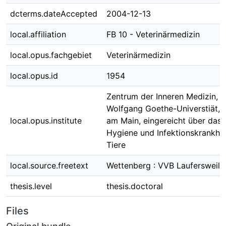
dcterms.dateAccepted
2004-12-13
local.affiliation
FB 10 - Veterinärmedizin
local.opus.fachgebiet
Veterinärmedizin
local.opus.id
1954
Zentrum der Inneren Medizin, 
Wolfgang Goethe-Universtiät, F
local.opus.institute
am Main, eingereicht über das In
Hygiene und Infektionskrankhei
Tiere
local.source.freetext
Wettenberg : VVB Laufersweile
thesis.level
thesis.doctoral
Files