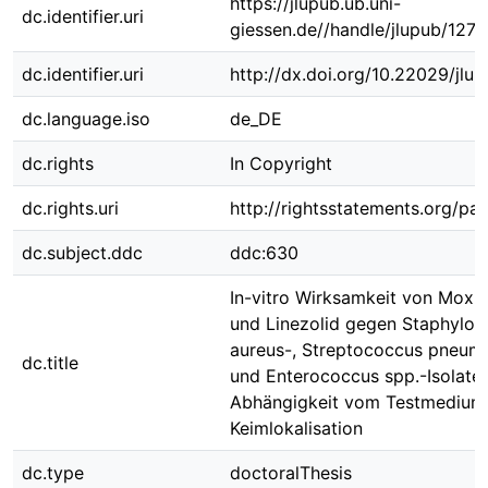
https://jlupub.ub.uni-
dc.identifier.uri
giessen.de//handle/jlupub/127
dc.identifier.uri
http://dx.doi.org/10.22029/jlu
dc.language.iso
de_DE
dc.rights
In Copyright
dc.rights.uri
http://rightsstatements.org/pag
dc.subject.ddc
ddc:630
In-vitro Wirksamkeit von Moxif
und Linezolid gegen Staphylo
aureus-, Streptococcus pneum
dc.title
und Enterococcus spp.-Isolate 
Abhängigkeit vom Testmedium
Keimlokalisation
dc.type
doctoralThesis