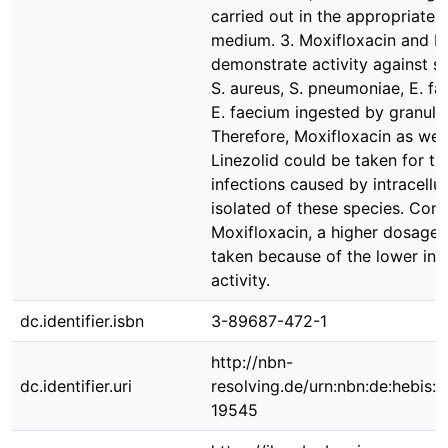
carried out in the appropriate t
medium. 3. Moxifloxacin and Li
demonstrate activity against st
S. aureus, S. pneumoniae, E. fa
E. faecium ingested by granulo
Therefore, Moxifloxacin as well
Linezolid could be taken for tr
infections caused by intracellul
isolated of these species. Con
Moxifloxacin, a higher dosage 
taken because of the lower intr
activity.
dc.identifier.isbn
3-89687-472-1
http://nbn-
dc.identifier.uri
resolving.de/urn:nbn:de:hebis:
19545