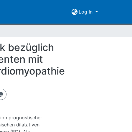
Log In
k bezüglich
ienten mit
ardiomyopathie
ation prognostischer
ischen dilatativen
ose (ED). Als