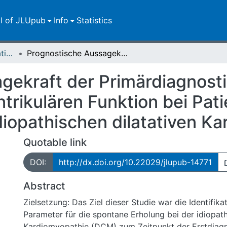
ll of JLUpub
Info
Statistics
Dissertationen/Habilitationen
Prognostische Aussagekraft der Primärdiagnostik bezüglich Erholung der linksventrikulären Funktion bei Patienten mit Erstdiagnose einer idiopathischen dilatativen Kardiomyopathie
gekraft der Primärdiagnosti
ntrikulären Funktion bei Pat
diopathischen dilatativen K
Quotable link
DOI:
http://dx.doi.org/10.22029/jlupub-14771
Abstract
Zielsetzung: Das Ziel dieser Studie war die Identifik
Parameter für die spontane Erholung bei der idiopath
Kardiomyopathie (DCM) zum Zeitpunkt der Erstdiagn