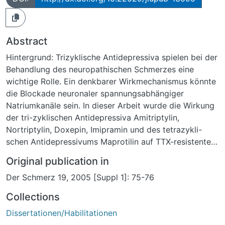
Abstract
Hintergrund: Trizyklische Antidepressiva spielen bei der
Behandlung des neuropathischen Schmerzes eine
wichtige Rolle. Ein denkbarer Wirkmechanismus könnte
die Blockade neuronaler spannungsabhängiger
Natriumkanäle sein. In dieser Arbeit wurde die Wirkung
der tri-zyklischen Antidepressiva Amitriptylin,
Nortriptylin, Doxepin, Imipramin und des tetrazykli-
schen Antidepressivums Maprotilin auf TTX-resistente
Natriumkanäle in Spinalganglienzel-len von Ratten
Original publication in
untersucht.Methoden: Die Darstellung TTX-resistenter
Der Schmerz 19, 2005 [Suppl 1]: 75-76
Natriumströme enzymatisch isolierter Spinal-
ganglienzellen der Ratte erfolgte mit Hilfe der whole-
Collections
cell -Konfiguration der patch-clamp -Methode. In den
Dissertationen/Habilitationen
voltage-clamp -Experimenten wurde den Zellen zur