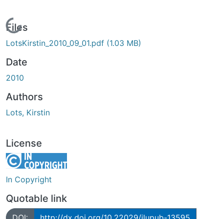
Loading...
Files
LotsKirstin_2010_09_01.pdf
(1.03 MB)
Date
2010
Authors
Lots, Kirstin
License
In Copyright
Quotable link
DOI:
http://dx.doi.org/10.22029/jlupub-13595