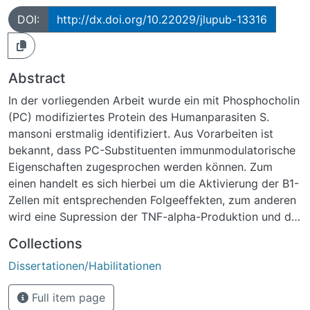
DOI:
http://dx.doi.org/10.22029/jlupub-13316
Abstract
In der vorliegenden Arbeit wurde ein mit Phosphocholin
(PC) modifiziertes Protein des Humanparasiten S.
mansoni erstmalig identifiziert. Aus Vorarbeiten ist
bekannt, dass PC-Substituenten immunmodulatorische
Eigenschaften zugesprochen werden können. Zum
einen handelt es sich hierbei um die Aktivierung der B1-
Zellen mit entsprechenden Folgeeffekten, zum anderen
wird eine Supression der TNF-alpha-Produktion und der
Th1-Antwort beschrieben. Zudem konnte gezeigt
Collections
werden, dass in Anwesenheit PC-substituierter Proteine
Dissertationen/Habilitationen
der proinflammatorische Effekt, vermittelt durch
dentritische Zellen ebenfalls supprimiert wurde. Ferner
Full item page
wurde eine verstärkte Aktivierung der