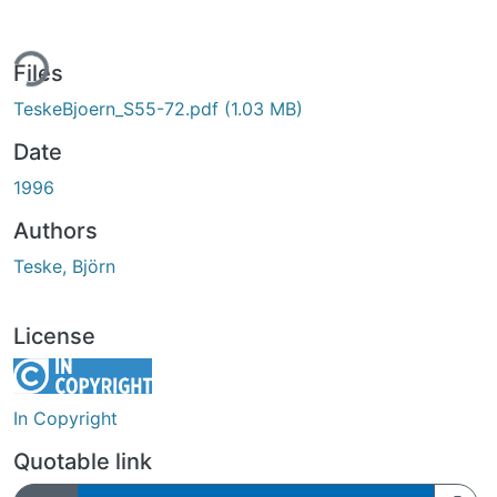
ing...
Files
TeskeBjoern_S55-72.pdf
(1.03 MB)
Date
1996
Authors
Teske, Björn
License
In Copyright
Quotable link