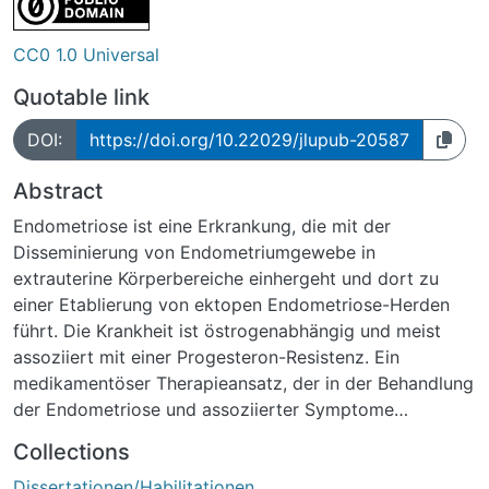
CC0 1.0 Universal
Quotable link
DOI:
https://doi.org/10.22029/jlupub-20587
Abstract
Endometriose ist eine Erkrankung, die mit der
Disseminierung von Endometriumgewebe in
extrauterine Körperbereiche einhergeht und dort zu
einer Etablierung von ektopen Endometriose-Herden
führt. Die Krankheit ist östrogenabhängig und meist
assoziiert mit einer Progesteron-Resistenz. Ein
medikamentöser Therapieansatz, der in der Behandlung
der Endometriose und assoziierter Symptome
Anwendung findet, ist die Therapie mit synthetischem
Collections
Progesteron wie Dienogest. Ziel dieser Arbeit war es
Dissertationen/Habilitationen
herauszufinden, welche Effekte E2 und Dienogest auf