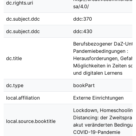
dc.rights.uri
sa/4.0/
dc.subject.ddc
ddc:370
dc.subject.ddc
ddc:430
Berufsbezogener DaZ-Unter
Pandemiebedingungen :
dc.title
Herausforderungen, Gefah
Möglichkeiten in Zeiten soz
und digitalen Lernens
dc.type
bookPart
local.affiliation
Externe Einrichtungen
Lockdown, Homeschooling 
Distancing: der Zweitsprac
local.source.booktitle
akut veränderten Bedingun
COVID-19-Pandemie