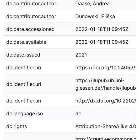
dc.contributor.author
Daase, Andrea
dc.contributor.author
Dunowski, Eliška
dc.date.accessioned
2022-01-18T11:09:45Z
dc.date.available
2022-01-18T11:09:45Z
dc.date.issued
2021
dc.identifier.uri
https://doi.org/10.24053
https://jlupub.ub.uni-
dc.identifier.uri
giessen.de//handle/jlupub/
dc.identifier.uri
http://dx.doi.org/10.22029
dc.language.iso
de
dc.rights
Attribution-ShareAlike 4.0 I
http://creativecommons.org