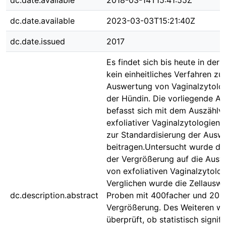
dc.date.available
2018-03-14T15:41:55Z
dc.date.available
2023-03-03T15:21:40Z
dc.date.issued
2017
Es findet sich bis heute in der L
kein einheitliches Verfahren zur
Auswertung von Vaginalzytolog
der Hündin. Die vorliegende Ar
befasst sich mit dem Auszählv
exfoliativer Vaginalzytologien 
zur Standardisierung der Ausw
beitragen.Untersucht wurde der
der Vergrößerung auf die Aus
von exfoliativen Vaginalzytolog
Verglichen wurde die Zellausw
dc.description.abstract
Proben mit 400facher und 200
Vergrößerung. Des Weiteren w
überprüft, ob statistisch signif