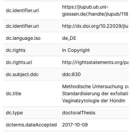
https://jlupub.ub.uni-
dc.identifier.uri
giessen.de//handle/jlupub/1187
dc.identifier.uri
http://dx.doi.org/10.22029/jlu
dc.language.iso
de_DE
dc.rights
In Copyright
dc.rights.uri
http://rightsstatements.org/pag
dc.subject.ddc
ddc:630
Methodische Untersuchung zur
dc.title
Standardisierung der exfoliativ
Vaginalzytologie der Hündin
dc.type
doctoralThesis
dcterms.dateAccepted
2017-10-09