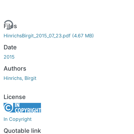
ing...
Files
HinrichsBirgit_2015_07_23.pdf
(4.67 MB)
Date
2015
Authors
Hinrichs, Birgit
License
In Copyright
Quotable link