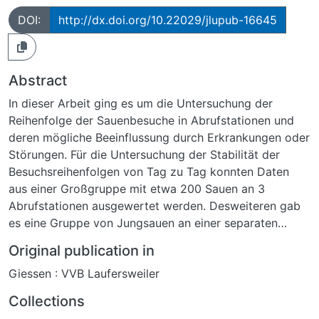
DOI:
http://dx.doi.org/10.22029/jlupub-16645
Abstract
In dieser Arbeit ging es um die Untersuchung der
Reihenfolge der Sauenbesuche in Abrufstationen und
deren mögliche Beeinflussung durch Erkrankungen oder
Störungen. Für die Untersuchung der Stabilität der
Besuchsreihenfolgen von Tag zu Tag konnten Daten
aus einer Großgruppe mit etwa 200 Sauen an 3
Abrufstationen ausgewertet werden. Desweiteren gab
es eine Gruppe von Jungsauen an einer separaten
Station. Weiterhin gab es 2 Praxisbetriebe, die jeweils 2
Original publication in
Abrufstationen für etwa 70 bis 100 Sauen hatten. Auf
Giessen : VVB Laufersweiler
diesen Praxisbetrieben wurde als Managementhilfe das
speziell dafür entwickelte Gesundheitsmonitoring-Tool
Collections
validiert. Insgesamt gingen etwa 95.000