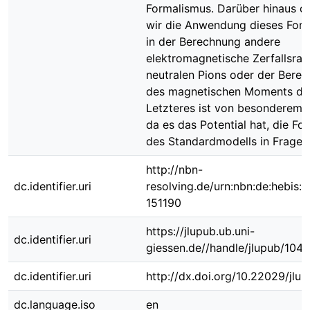
Formalismus. Darüber hinaus di
wir die Anwendung dieses For
in der Berechnung andere
elektromagnetische Zerfallsrat
neutralen Pions oder der Bere
des magnetischen Moments de
Letzteres ist von besonderem I
da es das Potential hat, die Fo
des Standardmodells in Frage z
http://nbn-
dc.identifier.uri
resolving.de/urn:nbn:de:hebis:
151190
https://jlupub.ub.uni-
dc.identifier.uri
giessen.de//handle/jlupub/104
dc.identifier.uri
http://dx.doi.org/10.22029/jlu
dc.language.iso
en