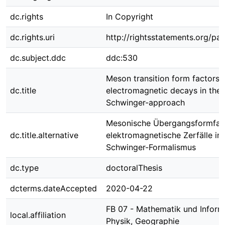
dc.rights
In Copyright
dc.rights.uri
http://rightsstatements.org/pag
dc.subject.ddc
ddc:530
Meson transition form factors 
dc.title
electromagnetic decays in the
Schwinger-approach
Mesonische Übergangsformfak
dc.title.alternative
elektromagnetische Zerfälle i
Schwinger-Formalismus
dc.type
doctoralThesis
dcterms.dateAccepted
2020-04-22
FB 07 - Mathematik und Informa
local.affiliation
Physik, Geographie