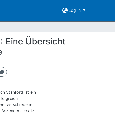
Log In
: Eine Übersicht
e
h Stanford ist ein
folgreich
wei verschiedene
e Aszendensersatz