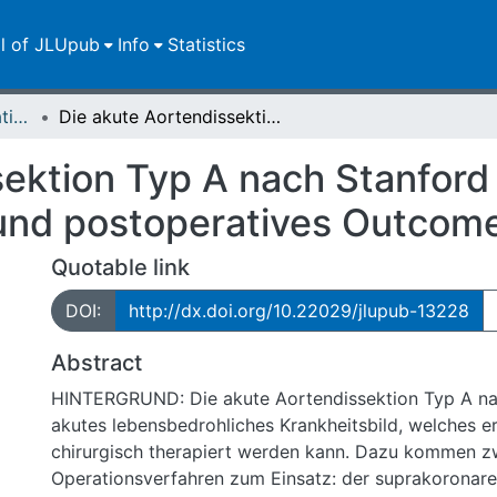
ll of JLUpub
Info
Statistics
Dissertationen/Habilitationen
Die akute Aortendissektion Typ A nach Stanford : Eine Übersicht über Risikofaktoren und postoperatives Outcome
ektion Typ A nach Stanford 
 und postoperatives Outcom
Quotable link
DOI:
http://dx.doi.org/10.22029/jlupub-13228
Abstract
HINTERGRUND: Die akute Aortendissektion Typ A nac
akutes lebensbedrohliches Krankheitsbild, welches er
chirurgisch therapiert werden kann. Dazu kommen z
Operationsverfahren zum Einsatz: der suprakoronar