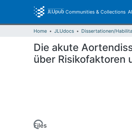
Communities & Collections
A
Home
JLUdocs
Die akute Aortendiss
über Risikofaktoren
Loading...
Files