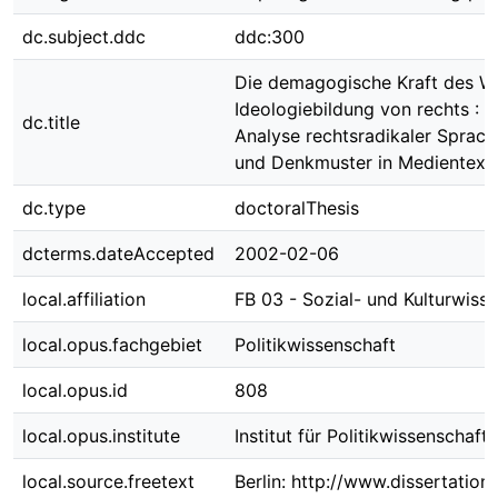
dc.subject.ddc
ddc:300
Die demagogische Kraft des Wo
Ideologiebildung von rechts : E
dc.title
Analyse rechtsradikaler Sprach
und Denkmuster in Medientext
dc.type
doctoralThesis
dcterms.dateAccepted
2002-02-06
local.affiliation
FB 03 - Sozial- und Kulturwiss
local.opus.fachgebiet
Politikwissenschaft
local.opus.id
808
local.opus.institute
Institut für Politikwissenschaft
local.source.freetext
Berlin: http://www.dissertation