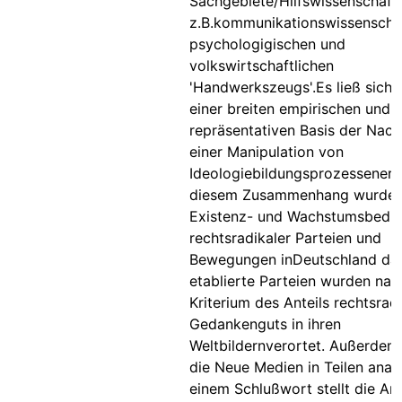
Sachgebiete/Hilfswissenschaft
z.B.kommunikationswissenschaf
psychologigischen und
volkswirtschaftlichen
'Handwerkszeugs'.Es ließ sich 
einer breiten empirischen und
repräsentativen Basis der Nac
einer Manipulation von
Ideologiebildungsprozessenerbr
diesem Zusammenhang wurden
Existenz- und Wachstumsbedi
rechtsradikaler Parteien und
Bewegungen inDeutschland darg
etablierte Parteien wurden na
Kriterium des Anteils rechtsrad
Gedankenguts in ihren
Weltbildernverortet. Außerde
die Neue Medien in Teilen analy
einem Schlußwort stellt die Arb