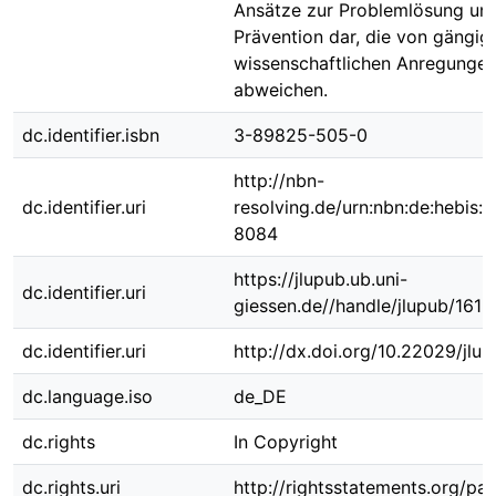
Ansätze zur Problemlösung un
Prävention dar, die von gängig
wissenschaftlichen Anregunge
abweichen.
dc.identifier.isbn
3-89825-505-0
http://nbn-
dc.identifier.uri
resolving.de/urn:nbn:de:hebis:
8084
https://jlupub.ub.uni-
dc.identifier.uri
giessen.de//handle/jlupub/1612
dc.identifier.uri
http://dx.doi.org/10.22029/jlu
dc.language.iso
de_DE
dc.rights
In Copyright
dc.rights.uri
http://rightsstatements.org/pag