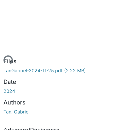
ing...
Files
TanGabriel-2024-11-25.pdf
(2.22 MB)
Date
2024
Authors
Tan, Gabriel
Advisors/Reviewers