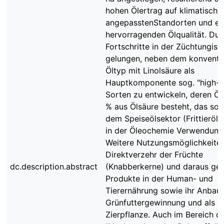
hohen Ölertrag auf klimatisch
angepasstenStandorten und ei
hervorragenden Ölqualität. Dur
Fortschritte in der Züchtungist
gelungen, neben dem konventio
Öltyp mit Linolsäure als
Hauptkomponente sog. "high-ol
Sorten zu entwickeln, deren Öl
% aus Ölsäure besteht, das sow
dem Speiseölsektor (Frittieröl)
in der Öleochemie Verwendung 
Weitere Nutzungsmöglichkeiten
Direktverzehr der Früchte
dc.description.abstract
(Knabberkerne) und daraus ge
Produkte in der Human- und
Tierernährung sowie ihr Anbau 
Grünfuttergewinnung und als
Zierpflanze. Auch im Bereich d