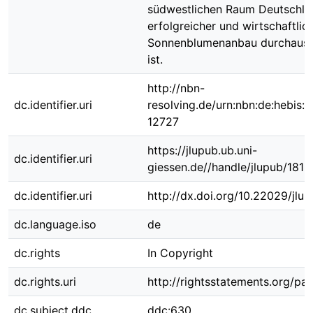
südwestlichen Raum Deutschlan
erfolgreicher und wirtschaftlic
Sonnenblumenanbau durchaus 
ist.
http://nbn-
dc.identifier.uri
resolving.de/urn:nbn:de:hebis:
12727
https://jlupub.ub.uni-
dc.identifier.uri
giessen.de//handle/jlupub/1813
dc.identifier.uri
http://dx.doi.org/10.22029/jlu
dc.language.iso
de
dc.rights
In Copyright
dc.rights.uri
http://rightsstatements.org/pag
dc.subject.ddc
ddc:630