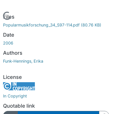
Loading...
Files
Popularmusikforschung_34_S97-114.pdf
(80.76 KB)
Date
2006
Authors
Funk-Hennings, Erika
License
In Copyright
Quotable link