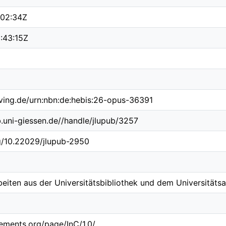
:02:34Z
:43:15Z
lving.de/urn:nbn:de:hebis:26-opus-36391
b.uni-giessen.de//handle/jlupub/3257
rg/10.22029/jlupub-2950
beiten aus der Universitätsbibliothek und dem Universitätsa
tements.org/page/InC/1.0/