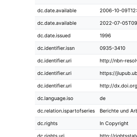
dc.date.available
2006-10-09T12
dc.date.available
2022-07-05T09
dc.date.issued
1996
dc.identifier.issn
0935-3410
dc.identifier.uri
http://nbn-reso
dc.identifier.uri
https://jlupub.u
dc.identifier.uri
http://dx.doi.o
dc.language.iso
de
dc.relation.ispartofseries
Berichte und Ar
dc.rights
In Copyright
dc.rights.uri
http://rightssta