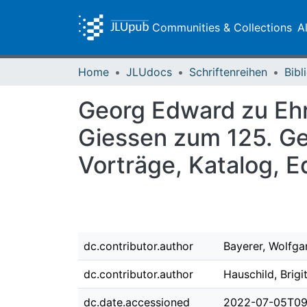
Communities & Collections
A
Home
JLUdocs
Schriftenreihen
Georg Edward zu Ehre
Giessen zum 125. Ge
Vorträge, Katalog, 
dc.contributor.author
Bayerer, Wolfg
dc.contributor.author
Hauschild, Brigi
dc.date.accessioned
2022-07-05T09