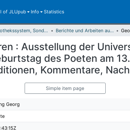
ll of JLUpub
Info
Statistics
Bibliothekssystem, Sondersammlungen
Berichte und Arbeiten aus der Universitätsbibliothek und dem Universitätsarchiv Giessen
n : Ausstellung der Univers
burtstag des Poeten am 13
Editionen, Kommentare, Nac
Simple item page
ang Georg
tte
:43:15Z