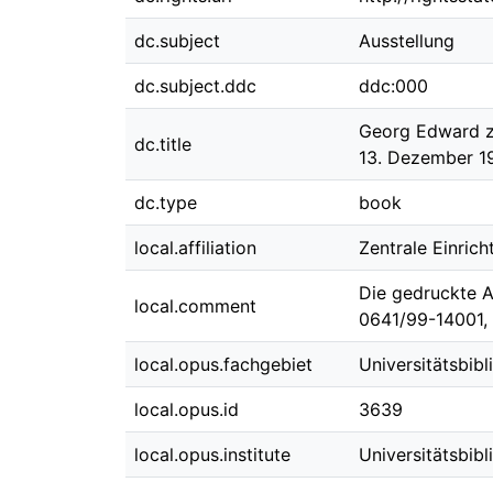
dc.subject
Ausstellung
dc.subject.ddc
ddc:000
Georg Edward zu
dc.title
13. Dezember 19
dc.type
book
local.affiliation
Zentrale Einric
Die gedruckte Au
local.comment
0641/99-14001,
local.opus.fachgebiet
Universitätsbibl
local.opus.id
3639
local.opus.institute
Universitätsbibl