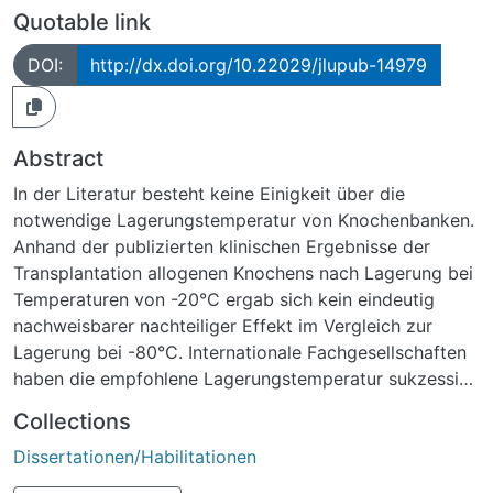
Quotable link
DOI:
http://dx.doi.org/10.22029/jlupub-14979
Abstract
In der Literatur besteht keine Einigkeit über die
notwendige Lagerungstemperatur von Knochenbanken.
Anhand der publizierten klinischen Ergebnisse der
Transplantation allogenen Knochens nach Lagerung bei
Temperaturen von -20°C ergab sich kein eindeutig
nachweisbarer nachteiliger Effekt im Vergleich zur
Lagerung bei -80°C. Internationale Fachgesellschaften
haben die empfohlene Lagerungstemperatur sukzessiv
mittlerweile bis auf -20°C für die Lagerung bis zu 6
Collections
Monaten angehoben. Die Lagerung des allogenen
Dissertationen/Habilitationen
Knochens bei -20°C im Vergleich zu -80°C hatte keine
nachweisbaren negativen Einflüsse auf die