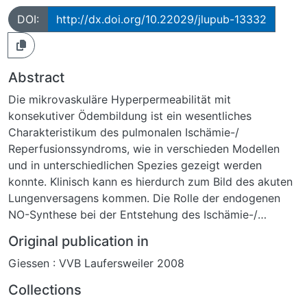
DOI:
http://dx.doi.org/10.22029/jlupub-13332
Abstract
Die mikrovaskuläre Hyperpermeabilität mit
konsekutiver Ödembildung ist ein wesentliches
Charakteristikum des pulmonalen Ischämie-/
Reperfusionssyndroms, wie in verschieden Modellen
und in unterschiedlichen Spezies gezeigt werden
konnte. Klinisch kann es hierdurch zum Bild des akuten
Lungenversagens kommen. Die Rolle der endogenen
NO-Synthese bei der Entstehung des Ischämie-/
Reperfusionsscha¬dens der Lunge war bisher unklar.
Original publication in
In der vorliegenden Arbeit wurden Kaninchenlungen
Giessen : VVB Laufersweiler 2008
isoliert perfundiert und ventiliert und einer warmen
Ischämieperiode unterzogen. Der spezifische
Collections
Versuchsaufbau ermöglichte neben der Erfassung der