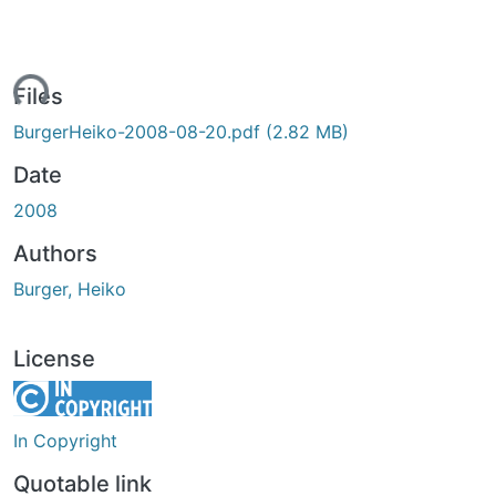
ding...
Files
BurgerHeiko-2008-08-20.pdf
(2.82 MB)
Date
2008
Authors
Burger, Heiko
License
In Copyright
Quotable link