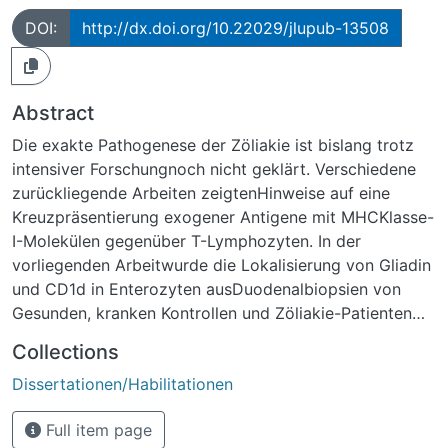
DOI:
http://dx.doi.org/10.22029/jlupub-13508
Abstract
Die exakte Pathogenese der Zöliakie ist bislang trotz
intensiver Forschungnoch nicht geklärt. Verschiedene
zurückliegende Arbeiten zeigtenHinweise auf eine
Kreuzpräsentierung exogener Antigene mit MHCKlasse-
I-Molekülen gegenüber T-Lymphozyten. In der
vorliegenden Arbeitwurde die Lokalisierung von Gliadin
und CD1d in Enterozyten ausDuodenalbiopsien von
Gesunden, kranken Kontrollen und Zöliakie-Patienten
untersucht. Hintergrund ist die Frage, welche Rolle
Collections
dasnichtklassische MHC-Klasse-I-Molekül CD1d bei der
Dissertationen/Habilitationen
Kreuzpräsentierungspielt und wie Antigene vom
exogenen Weg der Antigenpräsentierungzur Induktion
Full item page
einer (zytotoxischen) Immunreaktion im endogenen