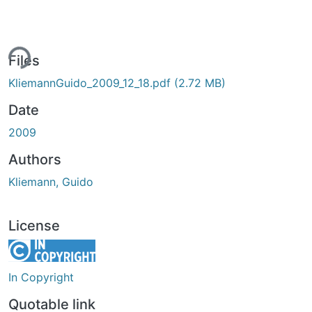
ing...
Files
KliemannGuido_2009_12_18.pdf
(2.72 MB)
Date
2009
Authors
Kliemann, Guido
License
In Copyright
Quotable link