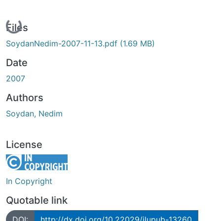
Loading...
Files
SoydanNedim-2007-11-13.pdf
(1.69 MB)
Date
2007
Authors
Soydan, Nedim
License
In Copyright
Quotable link
DOI:
http://dx.doi.org/10.22029/jlupub-13260