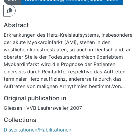
Abstract
Erkrankungen des Herz-Kreislaufsystems, insbesondere
der akute Myokardinfarkt (AMI), stehen in den
westlichen Industriestaaten, so auch in Deutschland, an
oberster Stelle der TodesursachenNach überlebtem
Myokardinfarkt wird die Prognose der Patienten
einerseits durch Reinfarkte, respektive das Auftreten
terminaler Herzinsuffizienz, andererseits durch das
Auftreten von malignen Arrhythmien bestimmt.Von
klinischer Bedeutung ist die Identifikation der
Original publication in
arrhythmie-gefährdeten Patienten nach Überleben der
Giessen : VVB Laufersweiler 2007
akuten Infarktphase. Denn insbesondere der plötzliche
Herztod stellt ein zentrales Problem für den
Collections
Postinfarktpatienten dar.
Dissertationen/Habilitationen
Dies ist die erste Studie, die die