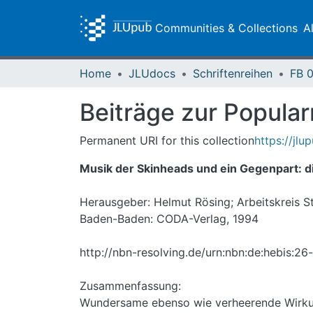
Communities & Collections
A
Home
JLUdocs
Schriftenreihen
Beiträge zur Popula
Permanent URI for this collection
https://jlu
Musik der Skinheads und ein Gegenpart: di
Herausgeber: Helmut Rösing; Arbeitskreis S
Baden-Baden: CODA-Verlag, 1994
http://nbn-resolving.de/urn:nbn:de:hebis:2
Zusammenfassung:
Wundersame ebenso wie verheerende Wirkung