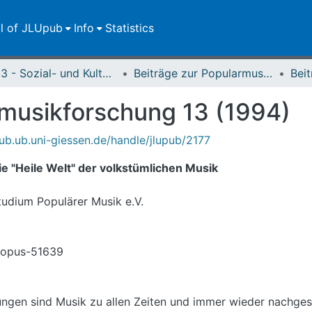
ll of JLUpub
Info
Statistics
FB 03 - Sozial- und Kulturwissenschaften
Beiträge zur Popularmusikforschung
rmusikforschung 13 (1994)
pub.ub.uni-giessen.de/handle/jlupub/2177
e "Heile Welt" der volkstümlichen Musik
tudium Populärer Musik e.V.
6-opus-51639
en sind Musik zu allen Zeiten und immer wieder nachgesa