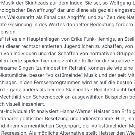
1-Musik der Skinheads auf dem Index. Sie sei, so Wolfgang
sychologischer Bewaffnung" dar und diene als gezielt eingese
s Walkürenritt als Fanal des Angriffs, und zur Zeit des Nat
hte Gesinnung in des Wortes doppelter Bedeutung fördern.
mension.
" ist es ein Hauptanliegen von Erika Funk-Hennigs, an Stell
t dieser rechtsorientierten Jugendlichen zu schaffen, vo
n von Individuen und das Schaffen von normativen Gruppenzw
len Texte spielen hier eine zentrale Rolle für die situative
insame Singen (zumindest im Refrain) können sie wie eine
kstümliche, besser "volkstümelnde" Musik und der seit Mi
hlager. In den Fernsehprogrammen wird er auf die besten S
 - ganz anders als bei den Skinheads - Realitätsflucht betr
e Mechthild von Schoenebeck an ausgewählten Beispielen bel
h visuell inszeniert.
cht-Individualität analysiert Hanns-Werner Heister den Erfo
tionärer politischer Besetzung und Indienstnahme. Hier, in d
d ihrem vermeintlichen Gegenpart, der volkstümelnden Mu
tt Regression. Als mögliche Alternative stellt Heister den 