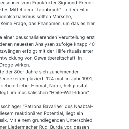
 Leuschner vom Frankfurter Sigmund-Freud-
tztes Mittel dem "Tabubruch". In dem Film
ionalsozialismus sollten Märsche,
 Keine Frage, das Phänomen, um das es hier
e einer pauschalisierenden Verurteilung erst
n denen neuesten Analysen zufolge knapp 40
ängen erfolgt mit der Hilfe ritualisierter
 Entwicklung von Gewaltbereitschaft, in
 Droge wirken.
tte der 80er Jahre sich zunehmender
endezeiten plaziert, 124 mal im Jahr 1991,
ieben: Liebe, Heimat, Natur, Religiosität
egt, im musikalischen "Heile-Welt-Idiom"
lgsschlager "Patrona Bavariae" des Naabtal-
iesem reaktionären Potential, liegt ein
sik. Mit einem grundlegenden Unterschied
Wiener Liedermacher Rudi Burda vor, dessen