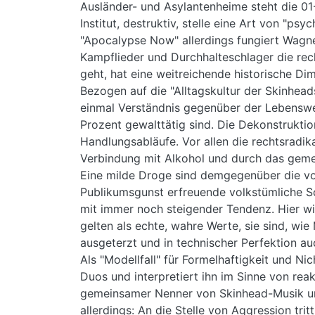
Ausländer- und Asylantenheime steht die 0
Institut, destruktiv, stelle eine Art von "p
"Apocalypse Now" allerdings fungiert Wagner
Kampflieder und Durchhalteschlager die rec
geht, hat eine weitreichende historische Di
Bezogen auf die "Alltagskultur der Skinheads
einmal Verständnis gegenüber der Lebenswel
Prozent gewalttätig sind. Die Dekonstruktio
Handlungsabläufe. Vor allen die rechtsradika
Verbindung mit Alkohol und durch das geme
Eine milde Droge sind demgegenüber die vol
Publikumsgunst erfreuende volkstümliche Sc
mit immer noch steigender Tendenz. Hier wird
gelten als echte, wahre Werte, sie sind, wi
ausgeterzt und in technischer Perfektion auc
Als "Modellfall" für Formelhaftigkeit und Ni
Duos und interpretiert ihn im Sinne von reak
gemeinsamer Nenner von Skinhead-Musik un
allerdings: An die Stelle von Aggression tri