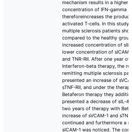
mechanism results in a higher
concentration of IFN-gamma a
thereforeincreases the product
activated T-cells. In this study 
multiple sclerosis patients sh
compared to the healthy group
increased concentration of sIL
lower concentration of sICAM-
and TNR-RII. After one year of
Interferon-beta therapy, the re
remitting multiple sclerosis pat
presented an increase of sVCA
sTNF-RII, and under the therap
Betaferon therapy they additio
presented a decrease of sIL-4R
two years of therapy with Beta
increase of sVCAM-1 and sTNF-
continued and furthermore a ri
sICAM-1 was noticed. The conc