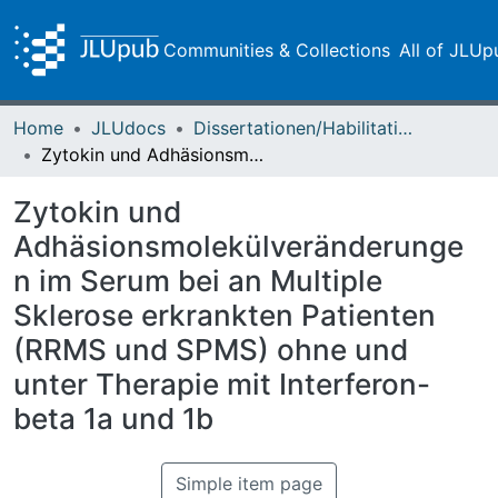
Communities & Collections
All of JLUp
Home
JLUdocs
Dissertationen/Habilitationen
Zytokin und Adhäsionsmolekülveränderungen im Serum bei an Multiple Sklerose erkrankten Patienten (RRMS und SPMS) ohne und unter Therapie mit Interferon-beta 1a und 1b
Zytokin und
Adhäsionsmolekülveränderunge
n im Serum bei an Multiple
Sklerose erkrankten Patienten
(RRMS und SPMS) ohne und
unter Therapie mit Interferon-
beta 1a und 1b
Simple item page