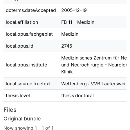
dcterms.dateAccepted
2005-12-19
local.affiliation
FB 11 - Medizin
local.opus.fachgebiet
Medizin
local.opus.id
2745
Medizinisches Zentrum für Neu
local.opus.institute
und Neurochirurgie - Neurolog
Klinik
local.source.freetext
Wettenberg : VVB Laufersweile
thesis.level
thesis.doctoral
Files
Original bundle
Now showing
1 - 1 of 1