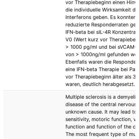
vor Therapiebeginn einen Hinw
die individuelle Wirksamkeit de
Interferons geben. Es konnten s
reduzierte Responderraten ge
IFN-beta bei sIL-4R Konzentrat
V0 (Wert kurz vor Therapiebeg
> 1000 pg/ml und bei sVCAM-1
von > 1000ng/ml gefunden wer
Ebenfalls waren die Responderr
eine IFN-beta Therapie bei Pati
vor Therapiebeginn älter als 30
waren, deutlich herabgesetzt.
Multiple sclerosis is a demyelin
disease of the central nervous
unknown cause. It may lead to 
sensitivity, motoric function, vi
function and function of the c
The most frequent type of mult