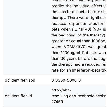
revealed two immune parameter
predict the individual effective
the Interferon-beta before star
therapy. There were significant
reduced responder rates for in
beta when sIL-4R(V0) (V0= jus
the beginning of the therapy) 
greater or equal than 1000pg/
when sVCAM-1(V0) was greater
than 1000ng/ml. Patients who 
than 30 years before the begin
the therapy had a reduced res
rate for an Interferon-beta the
dc.identifier.isbn
3-8359-5008-8
http://nbn-
dc.identifier.uri
resolving.de/urn:nbn:de:hebis:
27459