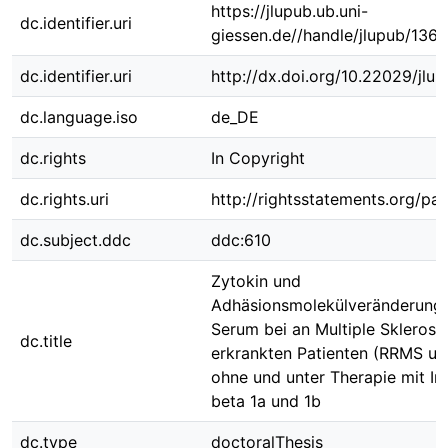
https://jlupub.ub.uni-
dc.identifier.uri
giessen.de//handle/jlupub/136
dc.identifier.uri
http://dx.doi.org/10.22029/jlu
dc.language.iso
de_DE
dc.rights
In Copyright
dc.rights.uri
http://rightsstatements.org/pag
dc.subject.ddc
ddc:610
Zytokin und
Adhäsionsmolekülveränderung
Serum bei an Multiple Sklerose
dc.title
erkrankten Patienten (RRMS u
ohne und unter Therapie mit In
beta 1a und 1b
dc.type
doctoralThesis