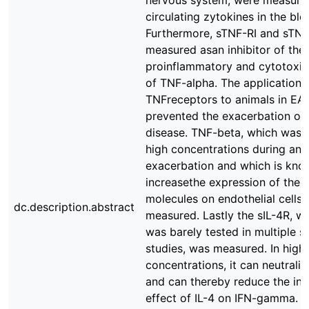
nervous system, were measured
circulating zytokines in the blo
Furthermore, sTNF-RI and sTNF
measured asan inhibitor of the
proinflammatory and cytotoxic
of TNF-alpha. The application 
TNFreceptors to animals in EA
prevented the exacerbation of 
disease. TNF-beta, which was 
high concentrations during an 
exacerbation and which is kno
increasethe expression of the 
molecules on endothelial cells,
dc.description.abstract
measured. Lastly the sIL-4R, wh
was barely tested in multiple s
studies, was measured. In high
concentrations, it can neutralize
and can thereby reduce the inh
effect of IL-4 on IFN-gamma. T