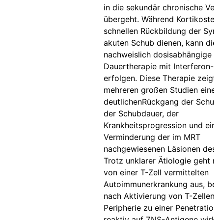
in die sekundär chronische Ver
übergeht. Während Kortikoster
schnellen Rückbildung der Sy
akuten Schub dienen, kann die
nachweislich dosisabhängige
Dauertherapie mit Interferon-b
erfolgen. Diese Therapie zeigte
mehreren großen Studien einen
deutlichenRückgang der Schub
der Schubdauer, der
Krankheitsprogression und ein
Verminderung der im MRT
nachgewiesenen Läsionen des 
Trotz unklarer Ätiologie geht 
von einer T-Zell vermittelten
Autoimmunerkrankung aus, bei 
nach Aktivierung von T-Zellen i
Peripherie zu einer Penetration
reaktiv auf ZNS-Antigene wirk