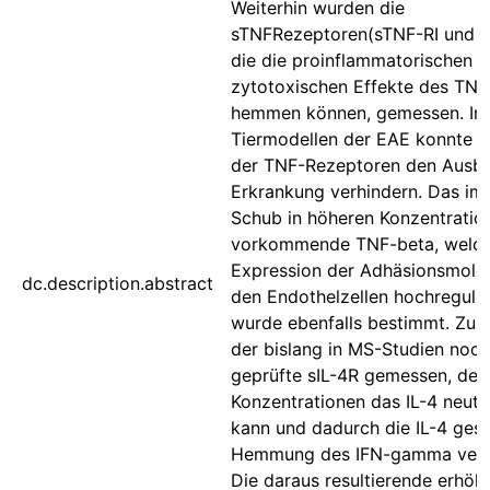
Weiterhin wurden die
sTNFRezeptoren(sTNF-RI und sT
die die proinflammatorischen 
zytotoxischen Effekte des TNF
hemmen können, gemessen. In
Tiermodellen der EAE konnte d
der TNF-Rezeptoren den Ausbr
Erkrankung verhindern. Das im
Schub in höheren Konzentratio
vorkommende TNF-beta, welch
Expression der Adhäsionsmole
dc.description.abstract
den Endothelzellen hochregulie
wurde ebenfalls bestimmt. Zul
der bislang in MS-Studien noc
geprüfte sIL-4R gemessen, der
Konzentrationen das IL-4 neutra
kann und dadurch die IL-4 ges
Hemmung des IFN-gamma verm
Die daraus resultierende erhöh