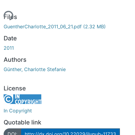
ing...
Files
GuentherCharlotte_2011_06_21.pdf
(2.32 MB)
Date
2011
Authors
Günther, Charlotte Stefanie
License
In Copyright
Quotable link
DOI:
http://dx.doi.org/10.22029/jlupub-11733