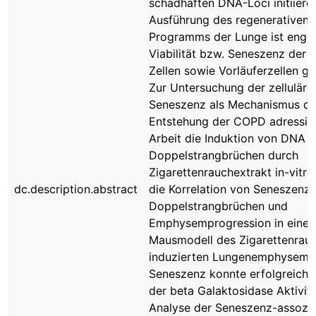
schadhaften DNA-Loci initiieren
Ausführung des regenerativen
Programms der Lunge ist eng 
Viabilität bzw. Seneszenz der 
Zellen sowie Vorläuferzellen g
Zur Untersuchung der zelluläre
Seneszenz als Mechanismus de
Entstehung der COPD adressier
Arbeit die Induktion von DNA
Doppelstrangbrüchen durch
Zigarettenrauchextrakt in-vitro
dc.description.abstract
die Korrelation von Seneszenz
Doppelstrangbrüchen und
Emphysemprogression in eine
Mausmodell des Zigarettenrau
induzierten Lungenemphysems.
Seneszenz konnte erfolgreich 
der beta Galaktosidase Aktivit
Analyse der Seneszenz-assozii