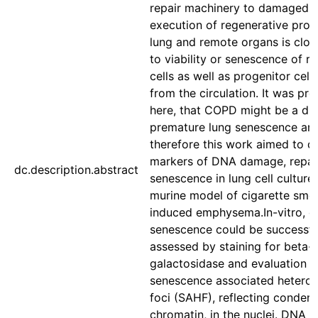
repair machinery to damaged f
execution of regenerative prog
lung and remote organs is clos
to viability or senescence of re
cells as well as progenitor cell
from the circulation. It was pr
here, that COPD might be a dis
premature lung senescence an
therefore this work aimed to d
markers of DNA damage, repai
dc.description.abstract
senescence in lung cell culture
murine model of cigarette smo
induced emphysema.In-vitro, ce
senescence could be successfu
assessed by staining for beta-
galactosidase and evaluation o
senescence associated hetero
foci (SAHF), reflecting conden
chromatin, in the nuclei. DNA 