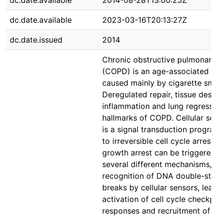
dc.date.available
2014-08-28T13:00:25Z
dc.date.available
2023-03-16T20:13:27Z
dc.date.issued
2014
Chronic obstructive pulmonary
(COPD) is an age-associated d
caused mainly by cigarette sm
Deregulated repair, tissue dest
inflammation and lung regressi
hallmarks of COPD. Cellular s
is a signal transduction progra
to irreversible cell cycle arrest
growth arrest can be triggered
several different mechanisms, 
recognition of DNA double-str
breaks by cellular sensors, lead
activation of cell cycle checkp
responses and recruitment of