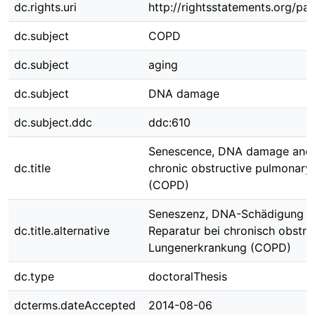
dc.rights.uri
http://rightsstatements.org/pag
dc.subject
COPD
dc.subject
aging
dc.subject
DNA damage
dc.subject.ddc
ddc:610
Senescence, DNA damage and r
dc.title
chronic obstructive pulmonary
(COPD)
Seneszenz, DNA-Schädigung u
dc.title.alternative
Reparatur bei chronisch obstru
Lungenerkrankung (COPD)
dc.type
doctoralThesis
dcterms.dateAccepted
2014-08-06