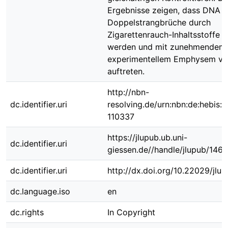
Ergebnisse zeigen, dass DNA
Doppelstrangbrüche durch
Zigarettenrauch-Inhaltsstoffe 
werden und mit zunehmendem
experimentellem Emphysem ver
auftreten.
http://nbn-
dc.identifier.uri
resolving.de/urn:nbn:de:hebis:
110337
https://jlupub.ub.uni-
dc.identifier.uri
giessen.de//handle/jlupub/146
dc.identifier.uri
http://dx.doi.org/10.22029/jlu
dc.language.iso
en
dc.rights
In Copyright