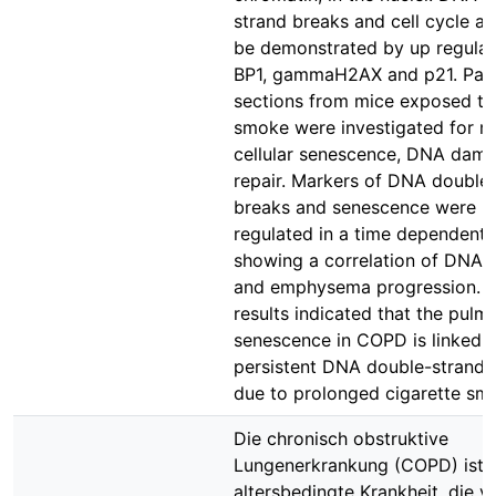
strand breaks and cell cycle ar
be demonstrated by up regula
BP1, gammaH2AX and p21. Para
sections from mice exposed to
smoke were investigated for m
cellular senescence, DNA dam
repair. Markers of DNA double 
breaks and senescence were u
regulated in a time dependent 
showing a correlation of DNA
and emphysema progression. 
results indicated that the pulm
senescence in COPD is linked 
persistent DNA double-strand 
due to prolonged cigarette sm
Die chronisch obstruktive
Lungenerkrankung (COPD) ist 
altersbedingte Krankheit, die v