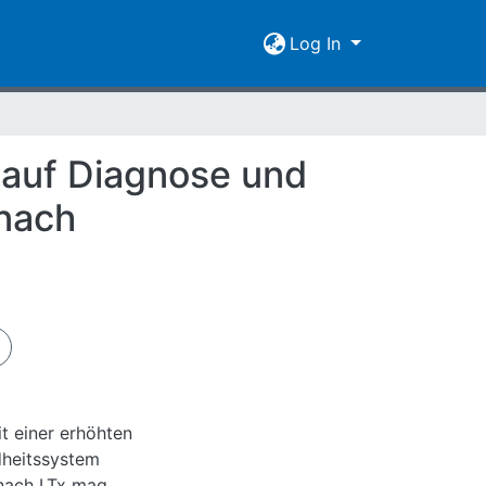
Log In
 auf Diagnose und
 nach
it einer erhöhten
dheitssystem
z nach LTx mag