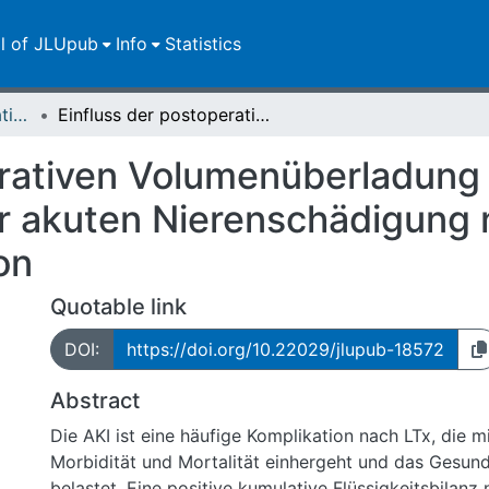
ll of JLUpub
Info
Statistics
Dissertationen/Habilitationen
Einfluss der postoperativen Volumenüberladung auf Diagnose und Stadieneinteilung der akuten Nierenschädigung nach Lungentransplantation
erativen Volumenüberladung
er akuten Nierenschädigung
on
Quotable link
DOI:
https://doi.org/10.22029/jlupub-18572
Abstract
Die AKI ist eine häufige Komplikation nach LTx, die m
Morbidität und Mortalität einhergeht und das Gesun
belastet. Eine positive kumulative Flüssigkeitsbilan