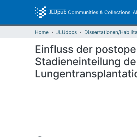
Communities & Collections
A
Home
JLUdocs
Einfluss der postop
Stadieneinteilung d
Lungentransplantati
Loading...