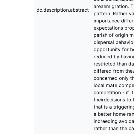
areaemigration. T
dc.description.abstract
pattern. Rather v
importance differ
expectations pro
parish of origin 
dispersal behavio
opportunity for b
reduced by having
restricted than d
differed from thew
concerned only th
local mate competi
competition - if i
theirdecisions to
that is a triggeri
a better home ran
inbreeding avoid
rather than the c