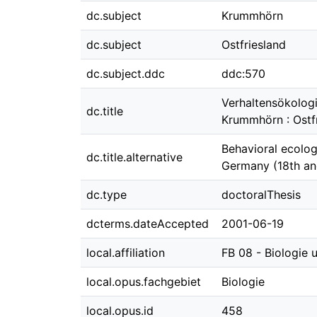
dc.subject
Krummhörn
dc.subject
Ostfriesland
dc.subject.ddc
ddc:570
Verhaltensökolog
dc.title
Krummhörn : Ostfr
Behavioral ecolog
dc.title.alternative
Germany (18th an
dc.type
doctoralThesis
dcterms.dateAccepted
2001-06-19
local.affiliation
FB 08 - Biologie
local.opus.fachgebiet
Biologie
local.opus.id
458