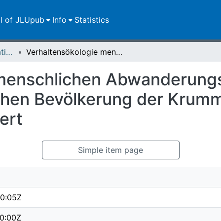
ll of JLUpub
Info
Statistics
Dissertationen/Habilitationen
Verhaltensökologie menschlichen Abwanderungsverhaltens - am Beispiel der historischen Bevölkerung der Krummhörn : Ostfriesland, 18. und 19. Jahrhundert
 menschlichen Abwanderungs
schen Bevölkerung der Krumm
ert
Simple item page
0:05Z
0:00Z