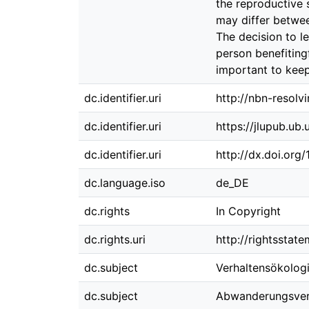
the reproductive s
may differ betwee
The decision to l
person benefitingf
important to keep 
dc.identifier.uri
http://nbn-resolv
dc.identifier.uri
https://jlupub.ub
dc.identifier.uri
http://dx.doi.org
dc.language.iso
de_DE
dc.rights
In Copyright
dc.rights.uri
http://rightsstat
dc.subject
Verhaltensökolog
dc.subject
Abwanderungsver