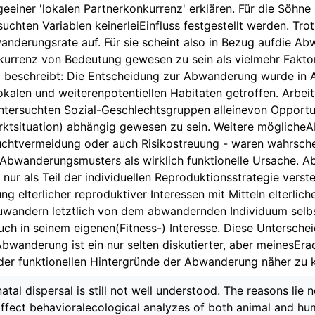
geeiner 'lokalen Partnerkonkurrenz' erklären. Für die Söhne
suchten Variablen keinerleiEinfluss festgestellt werden. T
anderungsrate auf. Für sie scheint also in Bezug aufdie A
nkurrenz von Bedeutung gewesen zu sein als vielmehr Faktor
 beschreibt: Die Entscheidung zur Abwanderung wurde in 
lokalen und weiterenpotentiellen Habitaten getroffen. Arbei
untersuchten Sozial-Geschlechtsgruppen alleinevon Opportu
arktsituation) abhängig gewesen zu sein. Weitere möglich
uchtvermeidung oder auch Risikostreuung - waren wahrsche
Abwanderungsmusters als wirklich funktionelle Ursache. 
t nur als Teil der individuellen Reproduktionsstrategie verst
ng elterlicher reproduktiver Interessen mit Mitteln elterlic
wandern letztlich von dem abwandernden Individuum selbst
uch in seinem eigenen(Fitness-) Interesse. Diese Untersc
bwanderung ist ein nur selten diskutierter, aber meinesEr
der funktionellen Hintergründe der Abwanderung näher zu
atal dispersal is still not well understood. The reasons lie n
ffect behavioralecological analyzes of both animal and hum