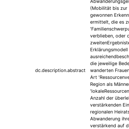
Abwanderungsgesc
(Mobilität bis zu
gewonnen Erkennt
ermittelt, die e
'Familienschwerpu
verblieben, oder 
zweitenErgebniste
Erklärungsmodell
ausreichendbesch
die jeweilige Bed
dc.description.abstract
wanderten Frauen 
Art 'Ressourcenve
Region als Männe
'lokaleRessourcen
Anzahl der überle
verstärkenden Ein
regionalen Heirat
Abwanderung ihrer
verstärkend auf d