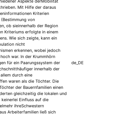
iedener Aspekte derMobilität
hrieben. Mit Hilfe der daraus
ninformationen Kriterien
en (Bestimmung von
n, ob sieinnerhalb der Region
n Kriteriums erfolgte in einem
ns. Wie sich zeigte, kann ein
lation nicht
anismen erkennen, wobei jedoch
h hoch war. In der Krummhörn
gen für ein Paarungssystem der
de_DE
chschnitthäufiger innerhalb der
allem durch eine
fen waren als die Töchter. Die
Töchter der Bauernfamilien einen
erten gleichzeitig die lokalen und
einerlei Einfluss auf die
ielmehr ihreSchwestern
s Arbeiterfamilien ließ sich