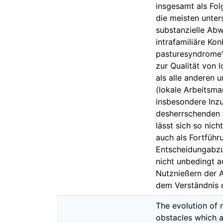
insgesamt als Fol
die meisten unter
substanzielle Abw
intrafamiliäre Ko
pasturesyndrome'
zur Qualität von 
als alle anderen 
(lokale Arbeitsm
insbesondere Inz
desherrschenden 
lässt sich so nich
auch als Fortführu
Entscheidungabzu
nicht unbedingt a
Nutznießern der A
dem Verständnis 
The evolution of n
obstacles which a