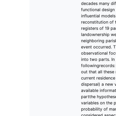
decades many dif
functional design
influential model
reconstitution of
registers of 19 pa
landownership wer
neighboring paris
event occurred. Th
observational focu
into two parts. In
followingrecords: 
out that all thes
current residence 
dispersal) a new v
available informat
partthe hypothese
variables on the p
probability of mar
considered aspect