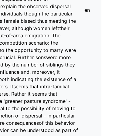
 explain the observed dispersal
en
ndividuals though the particular
s female biased thus meeting the
ver, although women lefttheir
ut-of-area emigration. The
 competition scenario: the
lso the opportunity to marry were
 crucial. Further sonswere more
ed by the number of siblings they
influence and, moreover, it
both indicating the existence of a
rs. Itseems that intra-familial
erse. Rather it seems that
e 'greener pasture syndrome' -
ual to the possibility of moving to
tion of dispersal - in particular
re consequencesof this behavior
avior can be understood as part of