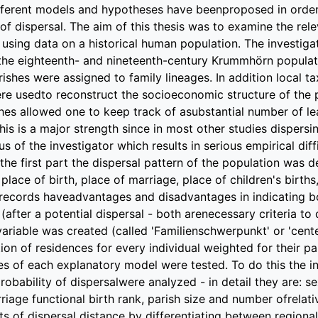
ferent models and hypotheses have beenproposed in order 
 of dispersal. The aim of this thesis was to examine the re
s using data on a historical human population. The investiga
 the eighteenth- and nineteenth-century Krummhörn populat
rishes were assigned to family lineages. In addition local ta
e usedto reconstruct the socioeconomic structure of the p
hes allowed one to keep track of asubstantial number of lea
is is a major strength since in most other studies dispersi
s of the investigator which results in serious empirical diffi
 the first part the dispersal pattern of the population was 
place of birth, place of marriage, place of children's births
e records haveadvantages and disadvantages in indicating bo
(after a potential dispersal - both arenecessary criteria to 
ariable was created (called 'Familienschwerpunkt' or 'center
ion of residences for every individual weighted for their pa
s of each explanatory model were tested. To do this the inf
robability of dispersalwere analyzed - in detail they are: s
riage functional birth rank, parish size and number ofrelati
s of dispersal distance by differentiating between regional