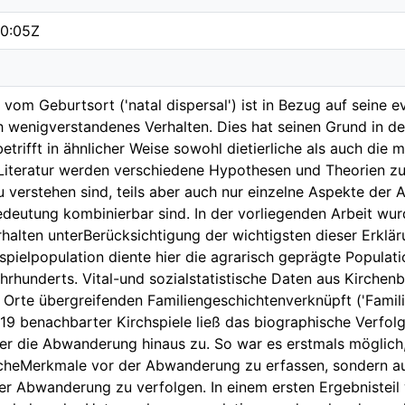
0:05Z
om Geburtsort ('natal dispersal') ist in Bezug auf seine e
 wenigverstandenes Verhalten. Dies hat seinen Grund in de
etrifft in ähnlicher Weise sowohl dietierliche als auch die 
Literatur werden verschiedene Hypothesen und Theorien zur
zu verstehen sind, teils aber auch nur einzelne Aspekte de
edeutung kombinierbar sind. In der vorliegenden Arbeit wu
alten unterBerücksichtigung der wichtigsten dieser Erklä
eispielpopulation diente hier die agrarisch geprägte Popula
ahrhunderts. Vital-und sozialstatistische Daten aus Kirche
Orte übergreifenden Familiengeschichtenverknüpft ('Familie
19 benachbarter Kirchspiele ließ das biographische Verfo
er die Abwanderung hinaus zu. So war es erstmals möglich,
icheMerkmale vor der Abwanderung zu erfassen, sondern au
er Abwanderung zu verfolgen. In einem ersten Ergebnisteil