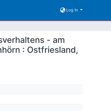
Log In
verhaltens - am
hörn : Ostfriesland,