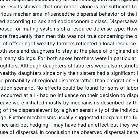
he results showed that one model alone is not sufficient to
arious mechanisms influencedthe dispersal behavior of the i
ed according to sex and socioeconomic class. Dispersalwa
posed for mating systems of a resource defense type. Howe
more frequently than men this was not true concerning the o
r of offspringof wealthy farmers reflected a local resource
oth sons and daughters to stay at the place of originand a
 many siblings. For both sexes brothers were in particular
aughters. Although daughters of laborers were also restrict
ealthy daughters since only their sisters had a significant 
e probability of regional dispersalrather than emigration - 
tion scenario. No effects could be found for sons of labore
t occurred at all - had no influence on their decision to disp
 leave were initiated mostly by mechanisms described by th
ng of the dispersalevent by a given sensitivity of the individ
ge. Further mechanisms usually suggested toexplain the func
ance and bet hedging - may have had an effect but they we
ause of dispersal. In conclusion the observed dispersal beh