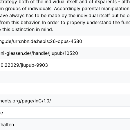
trategy both of the individual itself and of itsparents - al
n groups of individuals. Accordingly parental manipulation
eave always has to be made by the individual itself but he 
rom this behavior. In order to properly understand the funct
this distinction in mind.
ing.de/urn:nbn:de:hebis:26-opus-4580
.uni-giessen.de//handle/jlupub/10520
/10.22029/jlupub-9903
ements.org/page/InC/1.0/
ie
halten