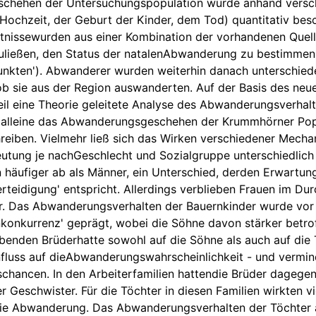
hehen der Untersuchungspopulation wurde anhand versch
r Hochzeit, der Geburt der Kinder, dem Tod) quantitativ besc
nissewurden aus einer Kombination der vorhandenen Quelle
s zuließen, den Status der natalenAbwanderung zu bestimm
nkten'). Abwanderer wurden weiterhin danach unterschiede
ob sie aus der Region auswanderten. Auf der Basis des neue
il eine Theorie geleitete Analyse des Abwanderungsverhalte
 alleine das Abwanderungsgeschehen der Krummhörner Popu
reiben. Vielmehr ließ sich das Wirken verschiedener Mech
eutung je nachGeschlecht und Sozialgruppe unterschiedlic
häufiger ab als Männer, ein Unterschied, derden Erwartun
rteidigung' entspricht. Allerdings verblieben Frauen im Dur
r. Das Abwanderungsverhalten der Bauernkinder wurde vor 
konkurrenz' geprägt, wobei die Söhne davon stärker betrof
benden Brüderhatte sowohl auf die Söhne als auch auf die 
fluss auf dieAbwanderungswahrscheinlichkeit - und vermind
schancen. In den Arbeiterfamilien hattendie Brüder dagegen k
 Geschwister. Für die Töchter in diesen Familien wirkten v
ie Abwanderung. Das Abwanderungsverhalten der Töchter au