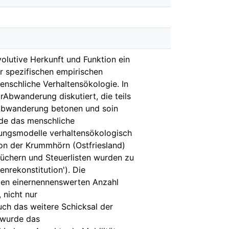
volutive Herkunft und Funktion ein
r spezifischen empirischen
menschliche Verhaltensökologie. In
Abwanderung diskutiert, die teils
r Abwanderung betonen und soin
rde das menschliche
rungsmodelle verhaltensökologisch
tion der Krummhörn (Ostfriesland)
nbüchern und Steuerlisten wurden zu
nrekonstitution'). Die
lgen einernennenswerten Anzahl
 nicht nur
ch das weitere Schicksal der
 wurde das