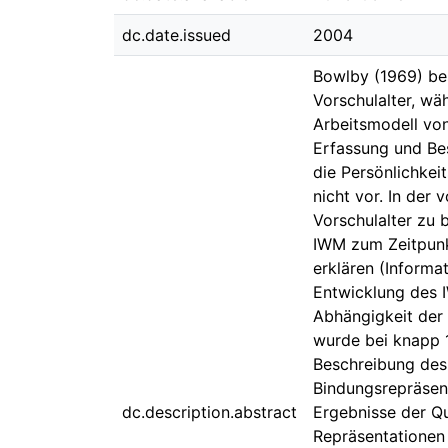
dc.date.issued
2004
Bowlby (1969) bes
Vorschulalter, wä
Arbeitsmodell von
Erfassung und Bes
die Persönlichke
nicht vor. In der
Vorschulalter zu 
IWM zum Zeitpunk
erklären (Informa
Entwicklung des I
Abhängigkeit der 
wurde bei knapp 1
Beschreibung des 
Bindungsrepräsent
dc.description.abstract
Ergebnisse der Qu
Repräsentationen