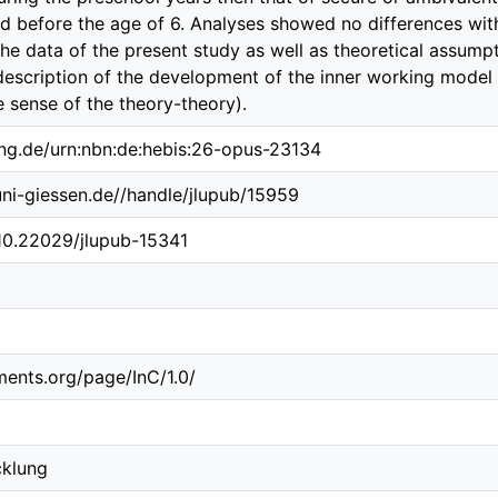
d before the age of 6. Analyses showed no differences wit
The data of the present study as well as theoretical assum
description of the development of the inner working model
e sense of the theory-theory).
ing.de/urn:nbn:de:hebis:26-opus-23134
.uni-giessen.de//handle/jlupub/15959
/10.22029/jlupub-15341
ements.org/page/InC/1.0/
cklung