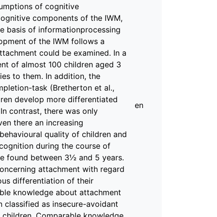
umptions of cognitive
 Cognitive components of the IWM,
he basis of informationprocessing
lopment of the IWM follows a
attachment could be examined. In a
nt of almost 100 children aged 3
s to them. In addition, the
letion-task (Bretherton et al.,
dren develop more differentiated
en
 In contrast, there was only
ven there an increasing
behavioural quality of children and
ognition during the course of
re found between 3½ and 5 years.
concerning attachment with regard
s differentiation of their
able knowledge about attachment
n classified as insecure-avoidant
nt children. Comparable knowledge