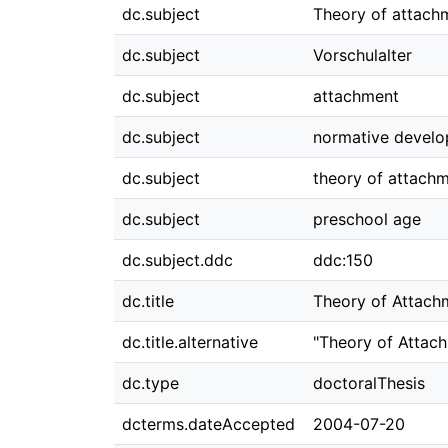
dc.subject
Theory of attach
dc.subject
Vorschulalter
dc.subject
attachment
dc.subject
normative devel
dc.subject
theory of attach
dc.subject
preschool age
dc.subject.ddc
ddc:150
dc.title
Theory of Attachm
dc.title.alternative
"Theory of Attach
dc.type
doctoralThesis
dcterms.dateAccepted
2004-07-20