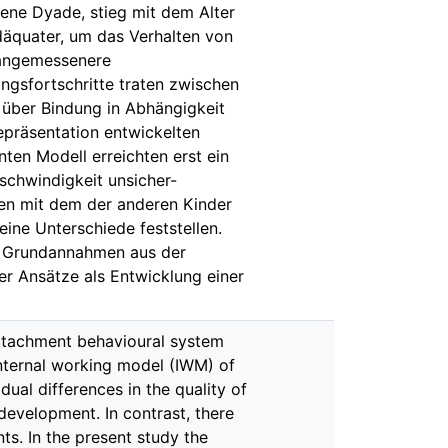
gene Dyade, stieg mit dem Alter
däquater, um das Verhalten von
 angemessenere
ngsfortschritte traten zwischen
 über Bindung in Abhängigkeit
repräsentation entwickelten
nten Modell erreichten erst ein
schwindigkeit unsicher-
sen mit dem der anderen Kinder
keine Unterschiede feststellen.
he Grundannahmen aus der
r Ansätze als Entwicklung einer
attachment behavioural system
internal working model (IWM) of
dual differences in the quality of
development. In contrast, there
s. In the present study the