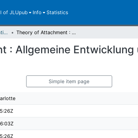
ll of JLUpub
Info
Statistics
Dissertationen/Habilitationen
Theory of Attachment : Allgemeine Entwicklung und individuelle Unterschiede
 : Allgemeine Entwicklung u
Simple item page
arlotte
5:26Z
6:03Z
5:26Z