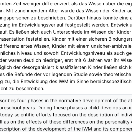
ten Zeit weniger differenziert als das Wissen über die ei
 an. Mit zunehmendem Alter wurde das Wissen der Kinder a
ungspersonen zu beschrieben. Darüber hinaus konnte eine
ung im Entwicklungsverlauf festgestellt werden. Entwicklu
uf. Es ließen sich auch Unterschiede im Wissen der Kinder
räsentation feststellen. Kinder mit einer sicheren Bindungs
n differenziertes Wissen, Kinder mit einem unsicher-ambivale
hnliches Niveau und sowohl Entwicklungsniveau als auch ge
er waren deutlich niedriger, erst mit 6 Jahren war ihr Wis
glich der desorganisiert klassifizierten Kinder ließen sich 
 es die Befunde der vorliegenden Studie sowie theoretisc
 zu, die Entwicklung des IWM im Sinne bereichsspezifische
ent zu beschreiben.
scribes four phases in the normative development of the 
 preschool years. During these phases a child develops an 
today scientific efforts focused on the description of indivi
l as on the effects of these differences on the personality 
escription of the development of the IWM and its component