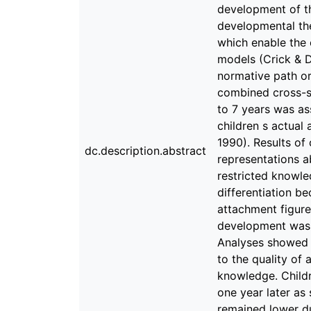
development of t
developmental the
which enable the 
models (Crick & D
normative path or
combined cross-se
to 7 years was as
children s actual
1990). Results of
dc.description.abstract
representations ab
restricted knowle
differentiation b
attachment figur
development was 
Analyses showed q
to the quality of 
knowledge. Child
one year later as
remained lower du