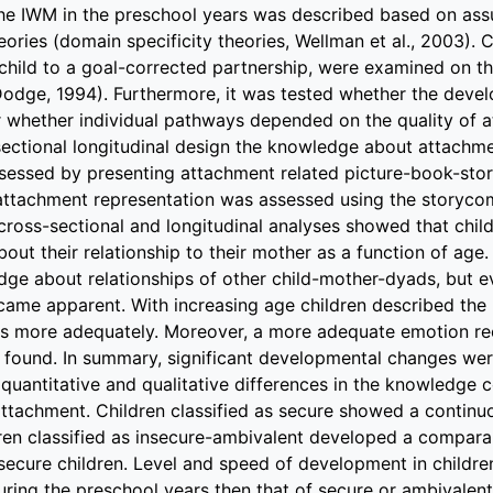
he IWM in the preschool years was described based on ass
ories (domain specificity theories, Wellman et al., 2003).
child to a goal-corrected partnership, were examined on t
odge, 1994). Furthermore, it was tested whether the deve
 whether individual pathways depended on the quality of 
ctional longitudinal design the knowledge about attachme
sessed by presenting attachment related picture-book-storie
 attachment representation was assessed using the storycomp
 cross-sectional and longitudinal analyses showed that chil
out their relationship to their mother as a function of age.
dge about relationships of other child-mother-dyads, but e
ecame apparent. With increasing age children described the 
es more adequately. Moreover, a more adequate emotion rec
found. In summary, significant developmental changes we
uantitative and qualitative differences in the knowledge 
attachment. Children classified as secure showed a continuou
ren classified as insecure-ambivalent developed a compar
 secure children. Level and speed of development in childre
ring the preschool years then that of secure or ambivale