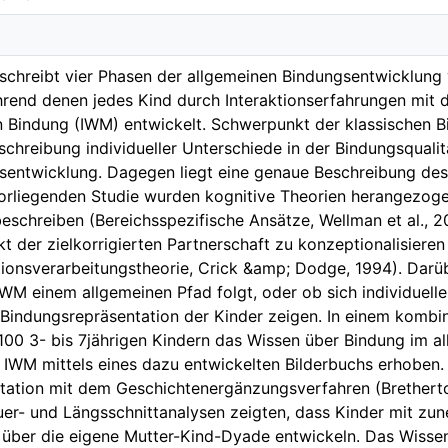
chreibt vier Phasen der allgemeinen Bindungsentwicklung 
hrend denen jedes Kind durch Interaktionserfahrungen mit 
 Bindung (IWM) entwickelt. Schwerpunkt der klassischen B
chreibung individueller Unterschiede in der Bindungsquali
itsentwicklung. Dagegen liegt eine genaue Beschreibung d
 vorliegenden Studie wurden kognitive Theorien herangezo
beschreiben (Bereichsspezifische Ansätze, Wellman et al.
t der zielkorrigierten Partnerschaft zu konzeptionalisier
tionsverarbeitungstheorie, Crick &amp; Dodge, 1994). Darü
WM einem allgemeinen Pfad folgt, oder ob sich individuell
Bindungsrepräsentation der Kinder zeigen. In einem kombi
00 3- bis 7jährigen Kindern das Wissen über Bindung im a
IWM mittels eines dazu entwickelten Bilderbuchs erhoben.
ation mit dem Geschichtenergänzungsverfahren (Bretherton 
er- und Längsschnittanalysen zeigten, dass Kinder mit zun
 über die eigene Mutter-Kind-Dyade entwickeln. Das Wisse