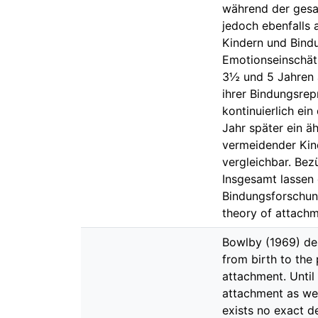
während der gesam
jedoch ebenfalls
Kindern und Bind
Emotionseinschätz
3½ und 5 Jahren a
ihrer Bindungsrep
kontinuierlich ei
Jahr später ein ä
vermeidender Kind
vergleichbar. Bezü
Insgesamt lassen
Bindungsforschung
theory of attachm
Bowlby (1969) de
from birth to the
attachment. Until 
attachment as wel
exists no exact d