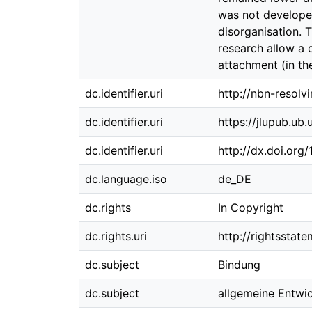
was not develope
disorganisation. 
research allow a 
attachment (in th
dc.identifier.uri
http://nbn-resolv
dc.identifier.uri
https://jlupub.ub
dc.identifier.uri
http://dx.doi.org
dc.language.iso
de_DE
dc.rights
In Copyright
dc.rights.uri
http://rightsstat
dc.subject
Bindung
dc.subject
allgemeine Entwi