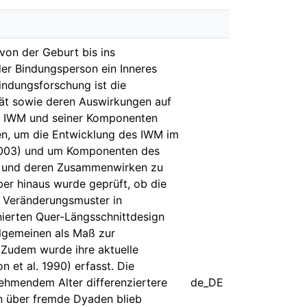
von der Geburt bis ins
der Bindungsperson ein Inneres
indungsforschung ist die
tät sowie deren Auswirkungen auf
es IWM und seiner Komponenten
gen, um die Entwicklung des IWM im
, 2003) und um Komponenten des
en und deren Zusammenwirken zu
ber hinaus wurde geprüft, ob die
e Veränderungsmuster in
nierten Quer-Längsschnittdesign
llgemeinen als Maß zur
 Zudem wurde ihre aktuelle
et al. 1990) erfasst. Die
ehmendem Alter differenziertere
de_DE
n über fremde Dyaden blieb