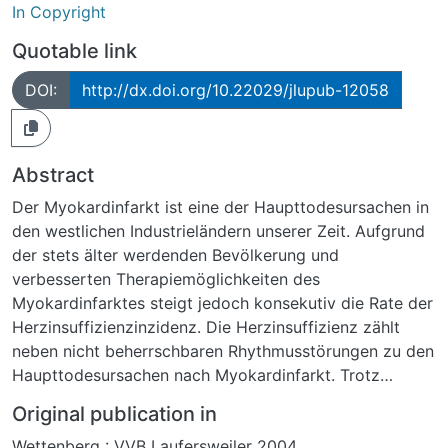
In Copyright
Quotable link
DOI:
http://dx.doi.org/10.22029/jlupub-12058
Abstract
Der Myokardinfarkt ist eine der Haupttodesursachen in
den westlichen Industrieländern unserer Zeit. Aufgrund
der stets älter werdenden Bevölkerung und
verbesserten Therapiemöglichkeiten des
Myokardinfarktes steigt jedoch konsekutiv die Rate der
Herzinsuffizienzinzidenz. Die Herzinsuffizienz zählt
neben nicht beherrschbaren Rhythmusstörungen zu den
Haupttodesursachen nach Myokardinfarkt. Trotz
verbesserter Möglichkeiten der Diagnose und Therapie
Original publication in
stellt auch sie somit eines der bedeutendsten
Wettenberg : VVB Laufersweiler 2004
Gesundheitsprobleme in den Industrienationen dar.