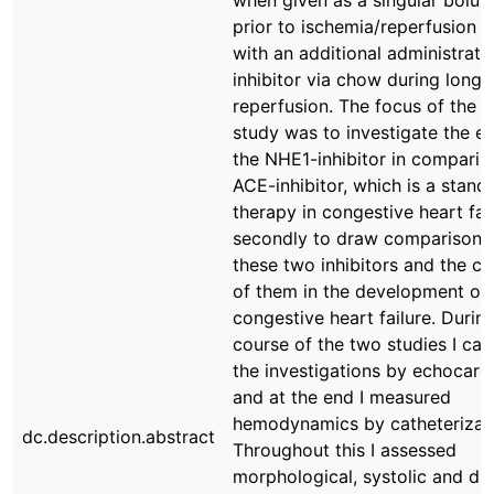
when given as a singular bolus
prior to ischemia/reperfusion
with an additional administrati
inhibitor via chow during long
reperfusion. The focus of the 
study was to investigate the ef
the NHE1-inhibitor in comparis
ACE-inhibitor, which is a stand
therapy in congestive heart fai
secondly to draw comparisons
these two inhibitors and the c
of them in the development of
congestive heart failure. Durin
course of the two studies I car
the investigations by echocar
and at the end I measured
hemodynamics by catheterizati
dc.description.abstract
Throughout this I assessed
morphological, systolic and dia