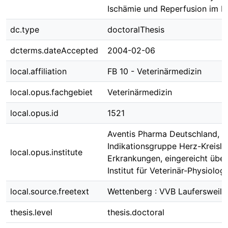
Ischämie und Reperfusion im K
dc.type
doctoralThesis
dcterms.dateAccepted
2004-02-06
local.affiliation
FB 10 - Veterinärmedizin
local.opus.fachgebiet
Veterinärmedizin
local.opus.id
1521
Aventis Pharma Deutschland,
Indikationsgruppe Herz-Kreisla
local.opus.institute
Erkrankungen, eingereicht über
Institut für Veterinär-Physiologi
local.source.freetext
Wettenberg : VVB Laufersweile
thesis.level
thesis.doctoral