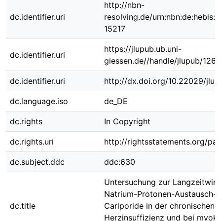
http://nbn-
dc.identifier.uri
resolving.de/urn:nbn:de:hebis:
15217
https://jlupub.ub.uni-
dc.identifier.uri
giessen.de//handle/jlupub/126
dc.identifier.uri
http://dx.doi.org/10.22029/jlu
dc.language.iso
de_DE
dc.rights
In Copyright
dc.rights.uri
http://rightsstatements.org/pag
dc.subject.ddc
ddc:630
Untersuchung zur Langzeitwir
Natrium-Protonen-Austausch
dc.title
Cariporide in der chronischen
Herzinsuffizienz und bei myoka