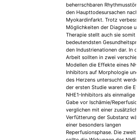
beherrschbaren Rhythmusstöru
den Haupttodesursachen nach
Myokardinfarkt. Trotz verbesse
Möglichkeiten der Diagnose un
Therapie stellt auch sie somit e
bedeutendsten Gesundheitspro
den Industrienationen dar. In di
Arbeit sollten in zwei verschie
Modellen die Effekte eines NH
Inhibitors auf Morphologie und
des Herzens untersucht werden
der ersten Studie waren die Ef
NHE1-Inhibitors als einmalige B
Gabe vor Ischämie/Reperfusion
verglichen mit einer zusätzlich
Verfütterung der Substanz wä
einer besonders langen
Reperfusionsphase. Die zweite
sollte die Wirkungen des NHE