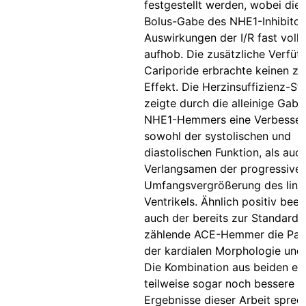
festgestellt werden, wobei die a
Bolus-Gabe des NHE1-Inhibitor
Auswirkungen der I/R fast voll
aufhob. Die zusätzliche Verfüt
Cariporide erbrachte keinen zu
Effekt. Die Herzinsuffizienz-St
zeigte durch die alleinige Gabe
NHE1-Hemmers eine Verbesse
sowohl der systolischen und
diastolischen Funktion, als auch
Verlangsamen der progressive
Umfangsvergrößerung des link
Ventrikels. Ähnlich positiv beei
auch der bereits zur Standard-
zählende ACE-Hemmer die Par
der kardialen Morphologie und 
Die Kombination aus beiden erz
teilweise sogar noch bessere W
Ergebnisse dieser Arbeit sprec