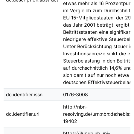
etwas mehr als 16 Prozentpunk
im Vergleich zum Durchschnitt
EU 15-Mitgliedstaaten, der 29,
das Jahr 2001 beträgt, ergibt s
Beitrittsstaaten eine signifikant
niedrigere effektive Steuerbela
Unter Berücksichtung steuerlic
Investitionsanreize sinkt die ef
Steuerbelastung in den Beitritt
auf durchschnittlich 14,6% und 
sich damit auf nur noch etwa 
deutschen Effektivsteuerbelast
dc.identifier.issn
0176-3008
http://nbn-
dc.identifier.uri
resolving.de/urn:nbn:de:hebis:
19402
https://jlupub.ub.uni-