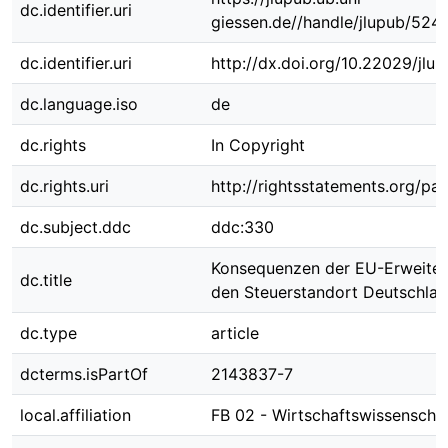
dc.identifier.uri
giessen.de//handle/jlupub/524
dc.identifier.uri
http://dx.doi.org/10.22029/jlu
dc.language.iso
de
dc.rights
In Copyright
dc.rights.uri
http://rightsstatements.org/pag
dc.subject.ddc
ddc:330
Konsequenzen der EU-Erweiter
dc.title
den Steuerstandort Deutschla
dc.type
article
dcterms.isPartOf
2143837-7
local.affiliation
FB 02 - Wirtschaftswissenscha