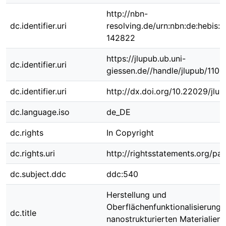
http://nbn-
dc.identifier.uri
resolving.de/urn:nbn:de:hebis:
142822
https://jlupub.ub.uni-
dc.identifier.uri
giessen.de//handle/jlupub/1108
dc.identifier.uri
http://dx.doi.org/10.22029/jlu
dc.language.iso
de_DE
dc.rights
In Copyright
dc.rights.uri
http://rightsstatements.org/pag
dc.subject.ddc
ddc:540
Herstellung und
Oberflächenfunktionalisierung 
dc.title
nanostrukturierten Materialien 