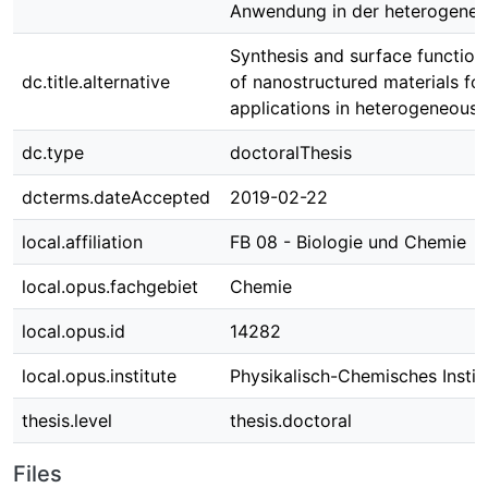
Anwendung in der heterogenen
Synthesis and surface functiona
dc.title.alternative
of nanostructured materials for
applications in heterogeneous 
dc.type
doctoralThesis
dcterms.dateAccepted
2019-02-22
local.affiliation
FB 08 - Biologie und Chemie
local.opus.fachgebiet
Chemie
local.opus.id
14282
local.opus.institute
Physikalisch-Chemisches Instit
thesis.level
thesis.doctoral
Files