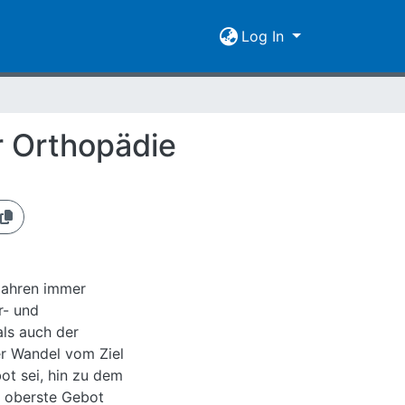
Log In
r Orthopädie
 Jahren immer
r- und
als auch der
er Wandel vom Ziel
ot sei, hin zu dem
s oberste Gebot