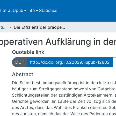
ll of JLUpub
Info
Statistics
Dissertationen/Habilitationen
Die Effizienz der präoperativen Aufklärung in der Orthopädie
äoperativen Aufklärung in de
Quotable link
DOI:
http://dx.doi.org/10.22029/jlupub-12802
Abstract
Die Selbstbestimmungsaufklärung ist in den letzten
häufiger zum Streitgegenstand sowohl von Gutachte
Schlichtungsstellen der zuständigen Ärztekammern, 
Gerichte geworden. Im Laufe der Zeit vollzog sich d
des Arztes, dass das Wohl des Kranken oberstes Geb
des Juristen, nämlich das der Wille des Patienten da