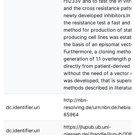
rtI233V and to test the in vitro
and the cross resistance patter
newly developed inhibitors.In a
the resistance test a fast and e
method for production of stab
producing cell lines was establ
the basis of an episomal vecto
Furthermore, a cloning method 
generation of 1.1 overlength pr
directly from patient-derived vi
without the need of a vector c
was developed, that is superior
methods described in literature
http://nbn-
dc.identifier.uri
resolving.de/urn:nbn:de:hebis:
85964
https://jlupub.ub.uni-
dc.identifier.uri
giessen.de//handle/jlupub/108