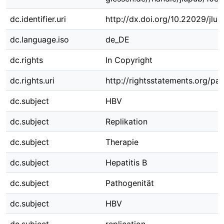
dc.identifier.uri
http://dx.doi.org/10.22029/jlu
dc.language.iso
de_DE
dc.rights
In Copyright
dc.rights.uri
http://rightsstatements.org/pag
dc.subject
HBV
dc.subject
Replikation
dc.subject
Therapie
dc.subject
Hepatitis B
dc.subject
Pathogenität
dc.subject
HBV