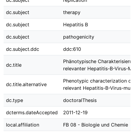
dc.subject
replication
dc.subject
therapy
dc.subject
Hepatitis B
dc.subject
pathogenicity
dc.subject.ddc
ddc:610
Phänotypische Charakterisierun
dc.title
relevanter Hepatitis-B-Virus-M
Phenotypic characterization of 
dc.title.alternative
relevant Hepatitis-B-Virus-mut
dc.type
doctoralThesis
dcterms.dateAccepted
2011-12-19
local.affiliation
FB 08 - Biologie und Chemie