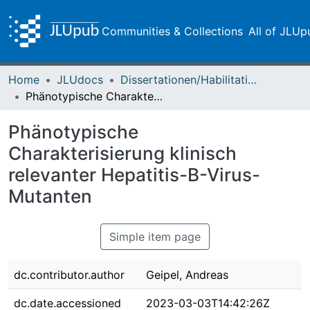
Communities & Collections
All of JLUp
Home
JLUdocs
Dissertationen/Habilitationen
Phänotypische Charakterisierung klinisch relevanter Hepatitis-B-Virus-Mutanten
Phänotypische
Charakterisierung klinisch
relevanter Hepatitis-B-Virus-
Mutanten
Simple item page
dc.contributor.author
Geipel, Andreas
dc.date.accessioned
2023-03-03T14:42:26Z