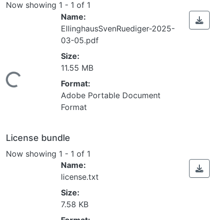
Now showing
1 - 1 of 1
Name:
EllinghausSvenRuediger-2025-
03-05.pdf
Size:
11.55 MB
ing...
Format:
Adobe Portable Document
Format
License bundle
Now showing
1 - 1 of 1
Name:
license.txt
Size:
7.58 KB