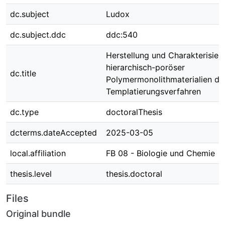
dc.subject
Ludox
dc.subject.ddc
ddc:540
Herstellung und Charakterisier
hierarchisch-poröser
dc.title
Polymermonolithmaterialien du
Templatierungsverfahren
dc.type
doctoralThesis
dcterms.dateAccepted
2025-03-05
local.affiliation
FB 08 - Biologie und Chemie
thesis.level
thesis.doctoral
Files
Original bundle