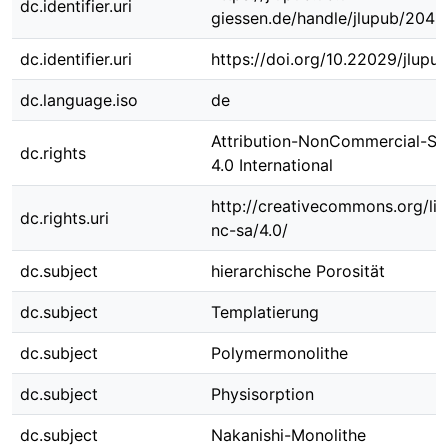
dc.identifier.uri
giessen.de/handle/jlupub/2049
dc.identifier.uri
https://doi.org/10.22029/jlupu
dc.language.iso
de
Attribution-NonCommercial-Sh
dc.rights
4.0 International
http://creativecommons.org/li
dc.rights.uri
nc-sa/4.0/
dc.subject
hierarchische Porosität
dc.subject
Templatierung
dc.subject
Polymermonolithe
dc.subject
Physisorption
dc.subject
Nakanishi-Monolithe