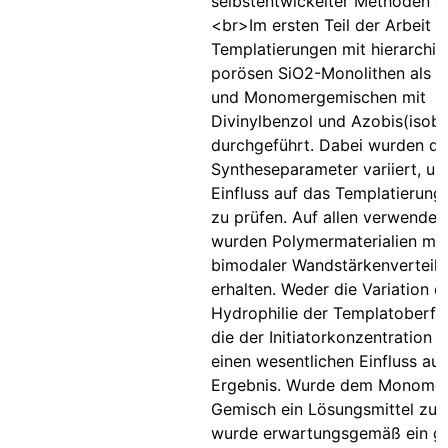
selbstentwickelter Methoden ge
<br>Im ersten Teil der Arbeit 
Templatierungen mit hierarchis
porösen SiO2-Monolithen als 
und Monomergemischen mit
Divinylbenzol und Azobis(isobut
durchgeführt. Dabei wurden dr
Syntheseparameter variiert, u
Einfluss auf das Templatierung
zu prüfen. Auf allen verwende
wurden Polymermaterialien mit
bimodaler Wandstärkenverteil
erhalten. Weder die Variation d
Hydrophilie der Templatoberfl
die der Initiatorkonzentration z
einen wesentlichen Einfluss auf
Ergebnis. Wurde dem Monomer-I
Gemisch ein Lösungsmittel zug
wurde erwartungsgemäß ein ge