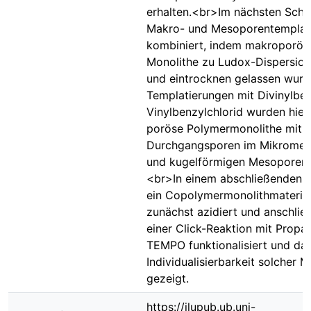
erhalten.<br>Im nächsten Schr
Makro- und Mesoporentemplat
kombiniert, indem makroporös
Monolithe zu Ludox-Dispersio
und eintrocknen gelassen wurd
Templatierungen mit Divinylbe
Vinylbenzylchlorid wurden hier
poröse Polymermonolithe mit
Durchgangsporen im Mikromet
und kugelförmigen Mesoporen e
<br>In einem abschließenden T
ein Copolymermonolithmateria
zunächst azidiert und anschlie
einer Click-Reaktion mit Propar
TEMPO funktionalisiert und dam
Individualisierbarkeit solcher M
gezeigt.
https://jlupub.ub.uni-