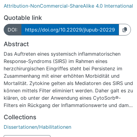
Attribution-NonCommercial-ShareAlike 4.0 International
Quotable link
DOI:
https://doi.org/10.22029/jlupub-20229
Abstract
Das Auftreten eines systemisch inflammatorischen
Response-Syndroms (SIRS) im Rahmen eines
herzchirurgischen Eingriffes steht bei Persistenz im
Zusammenhang mit einer erhöhten Morbidität und
Mortalität. Zytokine gelten als Mediatoren des SIRS und
können mittels Filter eliminiert werden. Daher galt es zu
klären, ob unter der Anwendung eines CytoSorb®-
Filters ein Rückgang der Inflammationswerte und damit
verbunden eine Verbesserung des klinischen Outcomes
Collections
erzielt werden kann. Erweitert wurde dies um die
Dissertationen/Habilitationen
Fragestellung des optimalen Zeitpunkts zum Einsatz
des Filters.