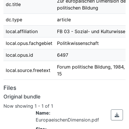
Zur europäischen Dimension der
dc.title
politischen Bildung
dc.type
article
local.affiliation
FB 03 - Sozial- und Kulturwissen
local.opus.fachgebiet
Politikwissenschaft
local.opus.id
6497
Forum politische Bildung, 1984, 1,
local.source.freetext
15
Files
Original bundle
Now showing
1 - 1 of 1
Name:
EuropaeischenDimension.pdf
Size: