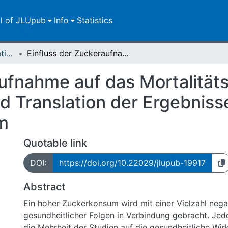
ll of JLUpub
Info
Statistics
Dissertationen/Habilitationen
Einfluss der Zuckeraufnahme auf das Mortalitäts- und Depressionsrisiko und Translation der Ergebnisse in ein Ernährungsprogramm
aufnahme auf das Mortalität
d Translation der Ergebnisse
m
Quotable link
DOI:
https://doi.org/10.22029/jlupub-19917
Abstract
Ein hoher Zuckerkonsum wird mit einer Vielzahl nega
gesundheitlicher Folgen in Verbindung gebracht. Jed
die Mehrheit der Studien auf die gesundheitliche Wi