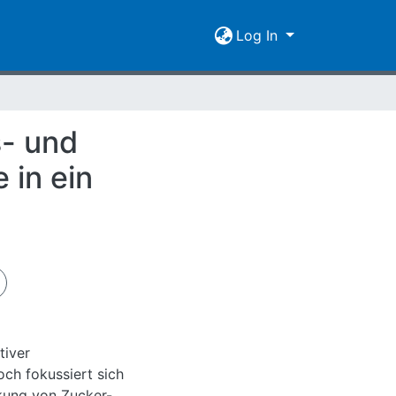
Log In
s- und
 in ein
tiver
och fokussiert sich
rkung von Zucker-