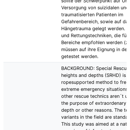
sollte der Schwerpunkt auf U
Versorgung von suizidalen und
traumatisierten Patienten im
Gefahrenbereich, sowie auf da
Hängetrauma gelegt werden. Ma
und Rettungstechniken, die für
Bereiche empfohlen werden (z
müssen auf ihre Eignung in de
getestet werden.
BACKGROUND: Special Rescue
heights and depths (SRHD) is a
ropesupported method to free
extreme emergency situations
other rescue technics aren´t us
the purpose of extraordenary h
depth or other reasons. The te
variants in the field are standa
This study was aimed at a nati