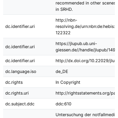
recommended in other scenes, 
in SRHD.
http://nbn-
dc.identifier.uri
resolving.de/urn:nbn:de:hebis:
122322
https://jlupub.ub.uni-
dc.identifier.uri
giessen.de//handle/jlupub/149
dc.identifier.uri
http://dx.doi.org/10.22029/jlu
dc.language.iso
de_DE
dc.rights
In Copyright
dc.rights.uri
http://rightsstatements.org/pag
dc.subject.ddc
ddc:610
Untersuchung der notfallmediz