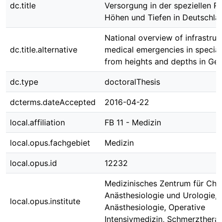
dc.title
Versorgung in der speziellen R
Höhen und Tiefen in Deutschla
National overview of infrastruc
dc.title.alternative
medical emergencies in special
from heights and depths in Ge
dc.type
doctoralThesis
dcterms.dateAccepted
2016-04-22
local.affiliation
FB 11 - Medizin
local.opus.fachgebiet
Medizin
local.opus.id
12232
Medizinisches Zentrum für Chir
Anästhesiologie und Urologie, K
local.opus.institute
Anästhesiologie, Operative
Intensivmedizin, Schmerzthera