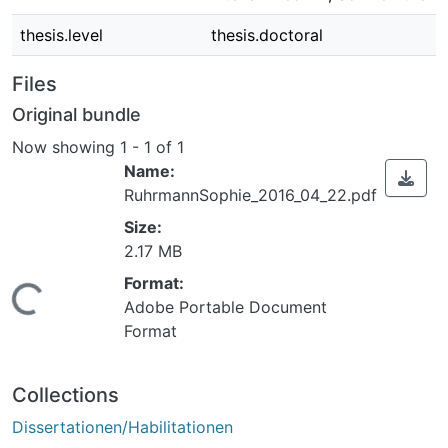
thesis.level
thesis.doctoral
Files
Original bundle
Now showing
1 - 1 of 1
Name:
RuhrmannSophie_2016_04_22.pdf
Size:
2.17 MB
Format:
Loading...
Adobe Portable Document
Format
Collections
Dissertationen/Habilitationen