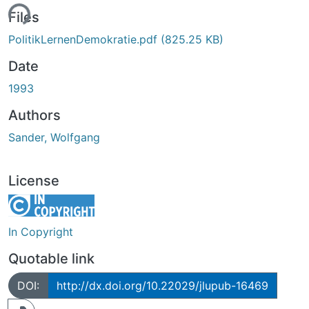
ing...
Files
PolitikLernenDemokratie.pdf
(825.25 KB)
Date
1993
Authors
Sander, Wolfgang
License
In Copyright
Quotable link
DOI:
http://dx.doi.org/10.22029/jlupub-16469