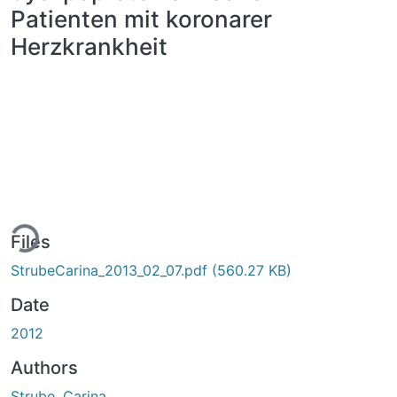
Patienten mit koronarer
Herzkrankheit
ing...
Files
StrubeCarina_2013_02_07.pdf
(560.27 KB)
Date
2012
Authors
Strube, Carina