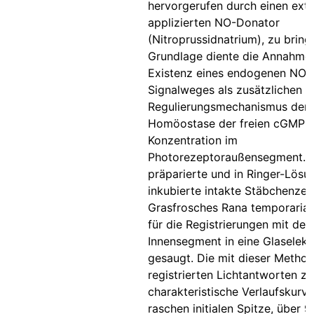
hervorgerufen durch einen extra
applizierten NO-Donator
(Nitroprussidnatrium), zu bring
Grundlage diente die Annahme
Existenz eines endogenen NO
Signalweges als zusätzlichen
Regulierungsmechanismus der
Homöostase der freien cGMP
Konzentration im
Photorezeptoraußensegment. F
präparierte und in Ringer-Lösu
inkubierte intakte Stäbchenzel
Grasfrosches Rana temporaria
für die Registrierungen mit de
Innensegment in eine Glaselek
gesaugt. Die mit dieser Metho
registrierten Lichtantworten ze
charakteristische Verlaufskurve
raschen initialen Spitze, über 