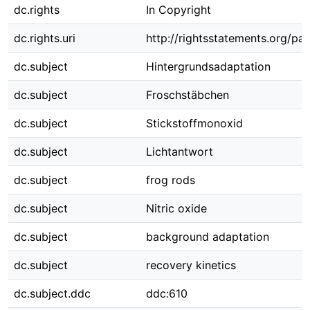
dc.rights
In Copyright
dc.rights.uri
http://rightsstatements.org/pag
dc.subject
Hintergrundsadaptation
dc.subject
Froschstäbchen
dc.subject
Stickstoffmonoxid
dc.subject
Lichtantwort
dc.subject
frog rods
dc.subject
Nitric oxide
dc.subject
background adaptation
dc.subject
recovery kinetics
dc.subject.ddc
ddc:610