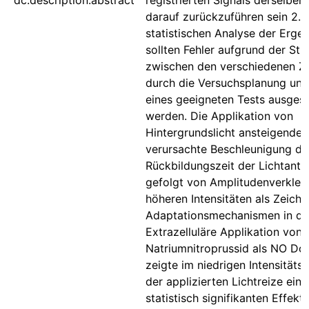
dc.description.abstract
registrierten Signals derselben 
darauf zurückzuführen sein 2. I
statistischen Analyse der Erge
sollten Fehler aufgrund der St
zwischen den verschiedenen Ze
durch die Versuchsplanung un
eines geeigneten Tests ausgesc
werden. Die Applikation von
Hintergrundslicht ansteigender 
verursachte Beschleunigung de
Rückbildungszeit der Lichtantw
gefolgt von Amplitudenverklei
höheren Intensitäten als Zeich
Adaptationsmechanismen in der
Extrazelluläre Applikation von
Natriumnitroprussid als NO Do
zeigte im niedrigen Intensitäts
der applizierten Lichtreize eine
statistisch signifikanten Effekt 