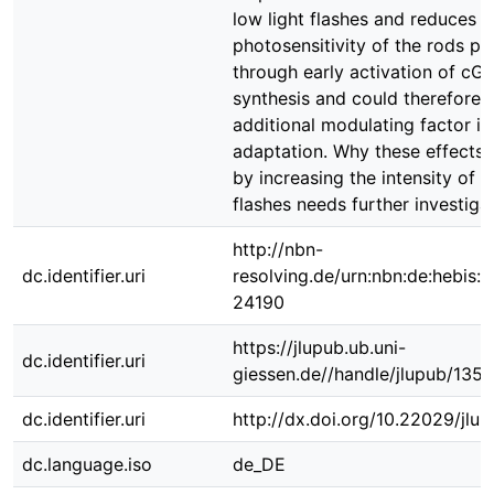
low light flashes and reduces t
photosensitivity of the rods p
through early activation of cG
synthesis and could therefore 
additional modulating factor in
adaptation. Why these effects 
by increasing the intensity of t
flashes needs further investigat
http://nbn-
dc.identifier.uri
resolving.de/urn:nbn:de:hebis:
24190
https://jlupub.ub.uni-
dc.identifier.uri
giessen.de//handle/jlupub/135
dc.identifier.uri
http://dx.doi.org/10.22029/jlu
dc.language.iso
de_DE