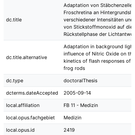
Adaptation von Stäbchenzellen
Froschretina an Hintergrundslic
dc.title
verschiedener Intensitäten und 
von Stickstoffmonoxid auf die
Rückstellphase der Lichtantwo
Adaptation in background ligh
influence of Nitric Oxide on th
dc.title.alternative
kinetics of flash responses of i
frog rods
dc.type
doctoralThesis
dcterms.dateAccepted
2005-09-14
local.affiliation
FB 11 - Medizin
local.opus.fachgebiet
Medizin
local.opus.id
2419