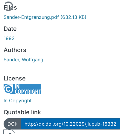
ding...
Files
Sander-Entgrenzung.pdf
(632.13 KB)
Date
1993
Authors
Sander, Wolfgang
License
In Copyright
Quotable link
DOI:
http://dx.doi.org/10.22029/jlupub-16332