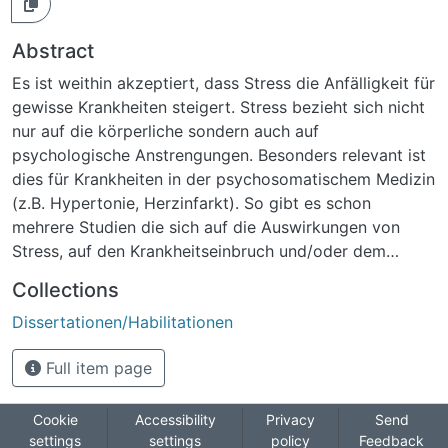
Abstract
Es ist weithin akzeptiert, dass Stress die Anfälligkeit für
gewisse Krankheiten steigert. Stress bezieht sich nicht
nur auf die körperliche sondern auch auf
psychologische Anstrengungen. Besonders relevant ist
dies für Krankheiten in der psychosomatischem Medizin
(z.B. Hypertonie, Herzinfarkt). So gibt es schon
mehrere Studien die sich auf die Auswirkungen von
Stress, auf den Krankheitseinbruch und/oder dem
Krankheitsverlauf, beziehen. Bislang sind die
Collections
Mechanismen noch nicht vollständig geklärt. Die
Dissertationen/Habilitationen
gegenwärtige Studie wurde durchgeführt, um zu
Untersuchungen, ob der akute psychologische Stress
Full item page
von Public Speaking die endokrinen Reaktionen
(Cortisol- und Catecholaminausschüttung) und die
Thrombozytenanzahl beeinflusst. Zudem wurde in
Cookie
Accessibility
Privacy
Send
settings
settings
policy
Feedback
dieser Studie eine neue Methode zu der