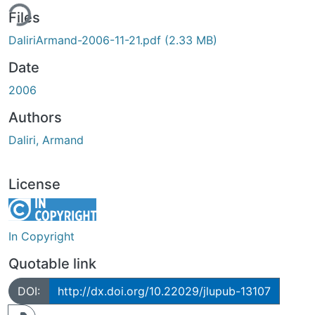
ing...
Files
DaliriArmand-2006-11-21.pdf
(2.33 MB)
Date
2006
Authors
Daliri, Armand
License
In Copyright
Quotable link
DOI:
http://dx.doi.org/10.22029/jlupub-13107