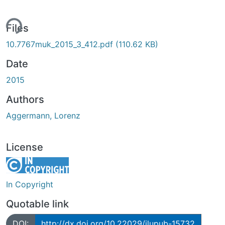
ing...
Files
10.7767muk_2015_3_412.pdf
(110.62 KB)
Date
2015
Authors
Aggermann, Lorenz
License
In Copyright
Quotable link
DOI:
http://dx.doi.org/10.22029/jlupub-15732