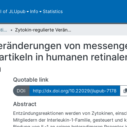
ll of JLUpub
Info
Statistics
Dissertationen/Habilitationen
Zytokin-regulierte Veränderungen von messenger Ribonucleoprotein-Partikeln in humanen retinalen Pigmentepithelzellen
Veränderungen von messeng
rtikeln in humanen retinale
n
Quotable link
DOI:
http://dx.doi.org/10.22029/jlupub-7178
Abstract
Entzündungsreaktionen werden von Zytokinen, einsch
Mitgliedern der Interleukin-1-Familie, gesteuert und k
Bindung von IL-1 an seinen heterodimeren Rezeptor in