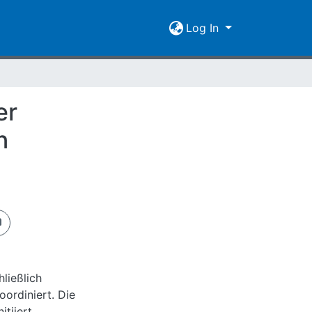
Log In
er
n
ließlich
oordiniert. Die
itiiert