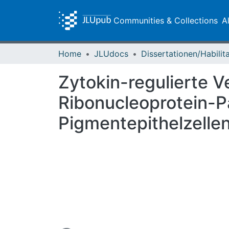
Communities & Collections
A
Home
JLUdocs
Zytokin-regulierte 
Ribonucleoprotein-Pa
Pigmentepithelzelle