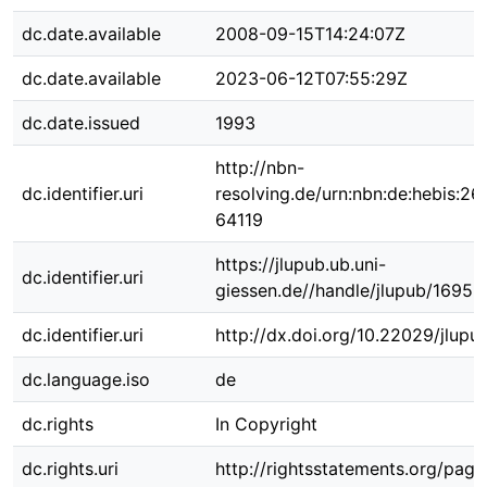
dc.date.available
2008-09-15T14:24:07Z
dc.date.available
2023-06-12T07:55:29Z
dc.date.issued
1993
http://nbn-
dc.identifier.uri
resolving.de/urn:nbn:de:hebis:26
64119
https://jlupub.ub.uni-
dc.identifier.uri
giessen.de//handle/jlupub/16953
dc.identifier.uri
http://dx.doi.org/10.22029/jlupu
dc.language.iso
de
dc.rights
In Copyright
dc.rights.uri
http://rightsstatements.org/page